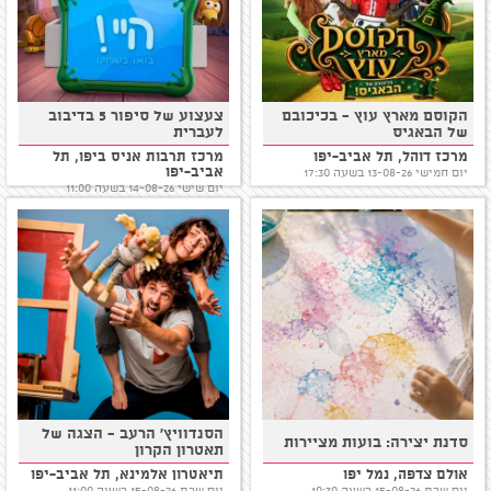
הקוסם מארץ עוץ - בכיכובם
צעצוע של סיפור 5 בדיבוב
של הבאגיס
לעברית
מרכז דוהל, תל אביב-יפו
מרכז תרבות אניס ביפו, תל
אביב-יפו
יום חמישי 13-08-26 בשעה 17:30
יום שישי 14-08-26 בשעה 11:00
הסנדוויץ' הרעב - הצגה של
סדנת יצירה: בועות מציירות
תאטרון הקרון
אולם צדפה, נמל יפו
תיאטרון אלמינא, תל אביב-יפו
יום שבת 15-08-26 בשעה 10:30
יום שבת 15-08-26 בשעה 11:00