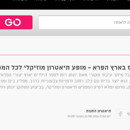
בארץ הפרא - מופע תיאטרון מוזיקלי לכל המ
ל מיתר עיבוד מקורי מאת יונתן רוזן לספר הילדים 'ארץ יצורי הפרא'
 הוא יוצר ברית עם כלב רחוב ודמויות צבעוניות בדרך, מפליג בים ומגי
 מרגש ומלא דמיון המפגיש תיאטרון ומוזיקה, בביצוע השחקן יונתן רוזן ו
תיאטרון החנות
יום שבת 22.08.2026 בשעה 10:00