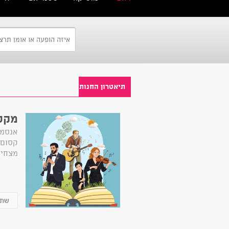
תיאטרון החנות
מקס 
אנסמב
קסום:
מצחיק,