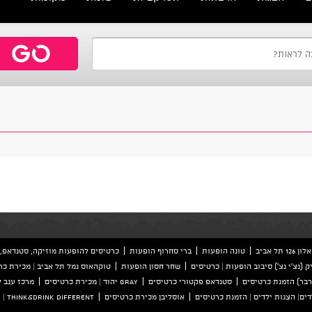
ל אביב
טונה הופעות
ברי סחרוף הופעות
כרטיסים להופעות מוזיקה, סטנדאפ, 
ק (נצ'י נצ') סיבוב הופעות | כרטיסים
שחר חסון הופעות
טוקהאוס נמל תל אביב | מכירת כר
סטנדאפ פקטורי כרטיסים
GRAY יהוד | מכירת כרטיסים
מרכז ענב 
ים| הצגות ילדים | הזמנת כרטיסים
אוסליבן מכירת כרטיסים
Think&Drink Different | הזמנת כרטיסים