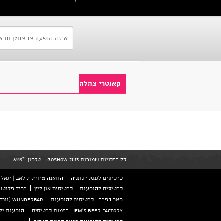
קאנטרי צהלה
כל הזכויות שמורות GoShow 2013
טלפון:
*6119
כרטיסים לגנסקי נתניה
הוואנה מיוזיק קלאב | יגאל אלון 126 ת
כרטיסים להופעות
כרטיסים און ליין
רביד פלוטני
פאב הפרה | כרטיסים להופעות
wunderbar (וונדרבר) הזמנת כרטיסים
Jem's beer factory | הזמנת כרטיסים
הופעות ילד