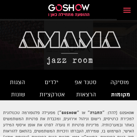
מוסיקה
סטנד אפ
ילדים
הצגות
מקומות
הרצאות
אטרקציות
שונות
GOSHOW (להלן: ״
החברה
״ או ״
GOSHOW
״) מפעילה פלטפורמה טכנולוגית
למכירת כרטיסים, רישום וניהול אירועים, ומכבדת את פרטיות המשתמשים
באתר ובמערכותיה. מדיניות פרטיות זו נועדה לפרט את אופן איסוף המידע
האישי, השימוש בו, שמירתו, העברתו וזכויות המשתמשים, בהתאם להוראות
חוק הגנת הפרטיות, התשמ״א–1981, תקנות הגנת הפרטיות (אבטחת מידע)