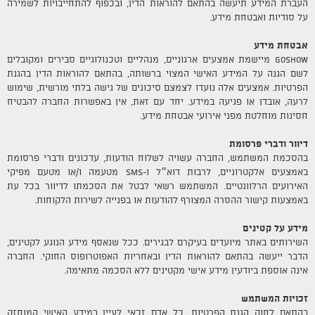
העברת המידע תיעשה בהתאם להוראות הדין, ובכפוף להתחייבויות לשמירה
על סודיות ואבטחת מידע.
אבטחת מידע
GOSHOW מיישמת אמצעים ארגוניים, מנהליים וטכנולוגיים סבירים ומקובלים
לשם הגנה על המידע האישי המצוי ברשותה, בהתאם להוראות הדין בהגנת
הפרטיות. אמצעים אלה נועדו לצמצם סיכונים של גישה בלתי מורשית, שימוש
לרעה, אובדן או פגיעה במידע. יחד עם זאת, אין באפשרות החברה להבטיח
חסינות מוחלטת מפני אירועי אבטחת מידע.
דיוור ודברי פרסומת
בהסכמת המשתמש, החברה עשויה לשלוח הודעות, עדכונים ודברי פרסומת
באמצעים אלקטרוניים, לרבות דוא״ל ו-SMS מטעמה ו/או מטעם מפיקי
האירועים הרלוונטיים. המשתמש רשאי לבטל את הסכמתו לדיוור בכל עת
באמצעות קישור ההסרה המצורף להודעות או בפנייה לשירות הלקוחות.
מידע על קטינים
השירותים באתר מיועדים בעיקרם לבגירים. ככל שנאסף מידע הנוגע לקטינים,
הדבר ייעשה בהתאם להוראות הדין ובאחריות האפוטרופוס החוקי. החברה
אינה אוספת ביודעין מידע אישי מקטינים ללא הסכמה מתאימה.
זכויות המשתמש
בהתאם לחוק הגנת הפרטיות, כל אדם זכאי לעיין במידע האישי המוחזק