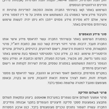
והדינים הרלוונטיים הנוספים.
השימוש באתר ו/או בשירותי החברה מהווה הסכמה למדיניות פרטיות זו
ולעיבוד מידע אישי כמפורט בה. המשתמש אינו מחויב על פי דין למסור מידע
אישי, אולם ללא מסירת מידע מסוים ייתכן ולא ניתן יהיה לעשות שימוש
בשירותים מסוימים באתר.
סוגי מידע הנאספים
במסגרת השימוש באתר ובשירותי החברה עשוי להיאסף מידע אישי אותו
החברה תעבד, לרבות: פרטי זיהוי ויצירת קשר כגון שם, כתובת דוא״ל, פרטי
התקשרות, פרטי הזמנות ורכישות, רישום לאירועים, כרטיסים, ביטולים, שינויים
והיסטוריית שימוש. כמו כן, מידע טכני וסטטיסטי הנאסף בעת שימוש באתר
כגון נתוני גלישה, סוג מכשיר, מערכת הפעלה, דפדפן וכתובת IP. ומידע נוסף
הנמסר ביוזמת המשתמש במסגרת טפסים, פניות לשירות לקוחות או רישום
לאירועים מיוחדים.
במקרים מסוימים, ובהתאם לאופי האירוע או ההטבה, עשוי להיאסף גם מספר
תעודת זהות, וזאת לצורך אימות זכאות להטבות, סינון או בקרה, ובאופן
מצומצם ומוגבל למטרה שלשמה נאסף בלבד.
פרטי תשלום וסליקה
פרטי אמצעי תשלום אינם נשמרים במערכות GOSHOW. ביצוע עסקאות תשלום
מתבצע באמצעות ספקי סליקה חיצוניים העומדים בתקני אבטחה מחייבים.
החברה עשויה לשמור נתונים טכניים מצומצמים בלבד, כגון ארבע הספרות