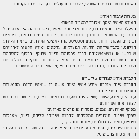
האחרונות של כרטיס האשראי, לצרכים תפעוליים, בקרה ושירות לקוחות.
מטרות עיבוד המידע
המידע האישי נאסף ומעובד למטרות הבאות:
הפעלת האתר והשירותים, לרבות מכירת כרטיסים, רישום וניהול אירועים;ניהול
קשר עם המשתמשים ומתן שירות לקוחות, לרבות טיפול בפניות, ביטולים
ושינויים;הפקת דוחות, נתונים וסטטיסטיקות למפיקי האירועים, ברמת האירוע
הרלוונטי בלבד;שליחת הודעות תפעוליות, עדכונים ומידע הקשור לאירועים
שנרכשו או נרשמו;שליחת דברי פרסומת ודיוור שיווקי, בכפוף להסכמת
המשתמש ובהתאם להוראות הדין; עמידה בחובות חוקיות, רגולטוריות
וצרכניות החלות על החברה;שיפור, פיתוח וייעול השירותים והממשקים.
.
העברת מידע לצדדים שלישיים
החברה אינה מוכרת מידע אישי ואינה עושה בו שימוש החורג מהמטרות
המפורטות במדיניות זו.
עם זאת, מידע אישי עשוי להיות מועבר לגורמים הבאים, ככל שהדבר נדרש
לצורך מתן השירותים:
מפיקי האירועים, אמנים, מוסדות או גורמים מארגנים.
ספקי שירות חיצוניים המספקים לחברה שירותי סליקה, דיוור, מערכות
מינויים, תמיכה טכנולוגית, אחסון ותחזוקה;
רשויות ציבוריות, גופים מוסמכים או גורמי אכיפה – ככל שהדבר נדרש על פי
דין או מכוח צו שיפוטי.