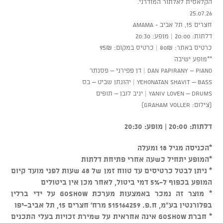
הקלאסית לאלתור המודרני.
25.07.26
חצרים 15, תל אביב - AMAMA
דלתות: 20:00 | מופע: 20:30
כרטיס באתר: 80₪ | כרטיס במקום: 95₪
**מופע ישיבה
Dan Papirany – Piano | דן פפירני – פסנתר
Yehonatan Shavit – Bass | יהונתן שביט – בס
Yaniv Loven – Drums | יניב לובן – תופים
(צילום: Graham Voller)
דלתות: 20:00 | מופע: 20:30
*הכניסה מגיל 18 ומעלה
*המופע יתחיל כשעה אחרי פתיחת דלתות
* ניתן לבטל כרטיסים עד טווח זמן של 48 שעות לפני מועד קיום
המופע בכפוף ל-5% דמי ביטול, לאחר מכן אין ביטולים
* מוצר זה נמכר באמצעות מערכת GOSHOW על ידי ברלין
בפלורנטין בע"מ, ח.פ. 515164259 מרח' חצרים 15, תל אביב-יפו
* חברת GOSHOW אינה אחראית על שמירת זכויות בעלי התכנים