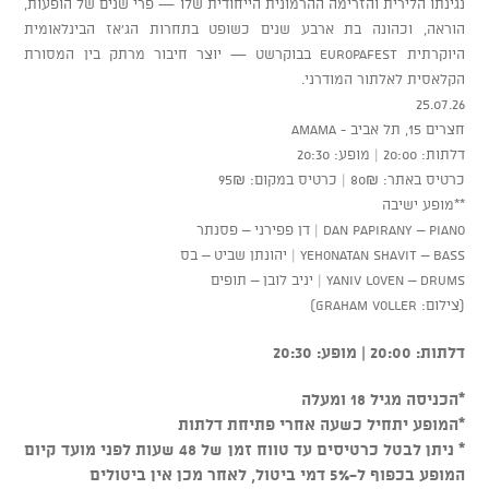
נגינתו הלירית והזרימה ההרמונית הייחודית שלו — פרי שנים של הופעות,
הוראה, וכהונה בת ארבע שנים כשופט בתחרות הג'אז הבינלאומית
היוקרתית EUROPAfest בבוקרשט — יוצר חיבור מרתק בין המסורת
הקלאסית לאלתור המודרני.
25.07.26
חצרים 15, תל אביב - AMAMA
דלתות: 20:00 | מופע: 20:30
כרטיס באתר: 80₪ | כרטיס במקום: 95₪
**מופע ישיבה
Dan Papirany – Piano | דן פפירני – פסנתר
Yehonatan Shavit – Bass | יהונתן שביט – בס
Yaniv Loven – Drums | יניב לובן – תופים
(צילום: Graham Voller)
דלתות: 20:00 | מופע: 20:30
*הכניסה מגיל 18 ומעלה
*המופע יתחיל כשעה אחרי פתיחת דלתות
* ניתן לבטל כרטיסים עד טווח זמן של 48 שעות לפני מועד קיום
המופע בכפוף ל-5% דמי ביטול, לאחר מכן אין ביטולים