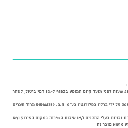
* ניתן לבטל כרטיסים עד טווח זמן של 48 שעות לפני מועד קיום המופע בכפוף ל-5% דמי ביטול, לאחר
* מוצר זה נמכר באמצעות מערכת GOSHOW על ידי ברלין בפלורנטין בע"מ, ח.פ. 515164259 מרח' חצרים
ת על שמירת זכויות בעלי התכנים ו/או איכות השירות במקום האירוע ו/או
ע מושא מוצר זה