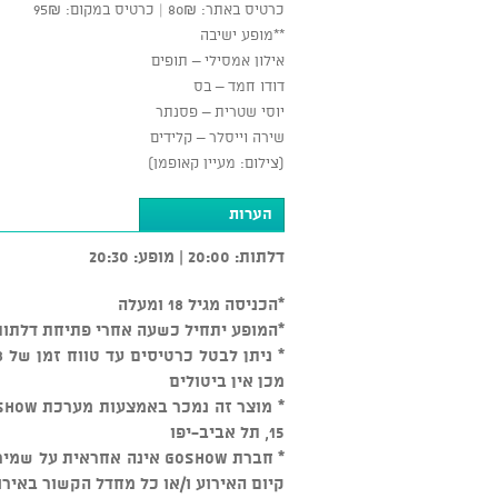
כרטיס באתר: 80₪ | כרטיס במקום: 95₪
**מופע ישיבה
אילון אמסילי – תופים
דודו חמד – בס
יוסי שטרית – פסנתר
שירה וייסלר – קלידים
(צילום: מעיין קאופמן)
הערות
דלתות: 20:00 | מופע: 20:30
*הכניסה מגיל 18 ומעלה
*המופע יתחיל כשעה אחרי פתיחת דלתות
מכן אין ביטולים
15, תל אביב-יפו
* חברת GOSHOW אינה אחראי
קיום האירוע ו/או כל מחדל הקשור באירו