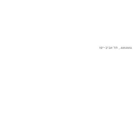
AMAMA , תל אביב-יפו