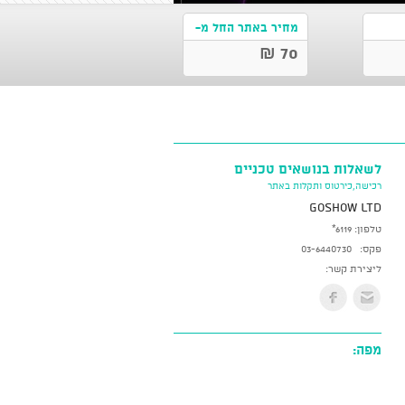
מחיר באתר החל מ-
70 ₪
לשאלות בנושאים טכניים
רכישה,כירטוס ותקלות באתר
GoShow LTD
טלפון:
*6119
פקס:
03-6440730
ליצירת קשר:
מפה: