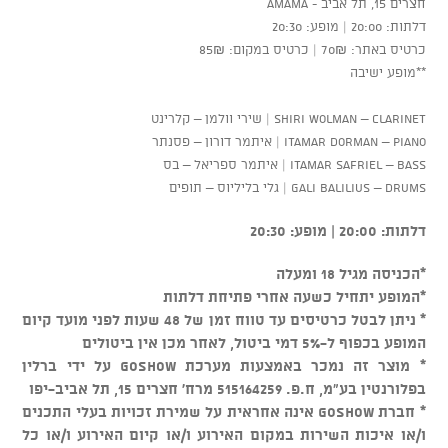
חצרים 15, תל אביב - AMAMA
דלתות: 20:00 | מופע: 20:30
כרטיס באתר: 70₪ | כרטיס במקום: 85₪
**מופע ישיבה
Shiri Wolman – Clarinet | שירי וולמן – קלרינט
Itamar Dorman – Piano | איתמר דורון – פסנתר
Itamar Safriel – Bass | איתמר ספריאל – בס
Gali Balilius – Drums | גלי בליליוס – תופים
דלתות: 20:00 | מופע: 20:30
*הכניסה מגיל 18 ומעלה
*המופע יתחיל כשעה אחרי פתיחת דלתות
* ניתן לבטל כרטיסים עד טווח זמן של 48 שעות לפני מועד קיום
המופע בכפוף ל-5% דמי ביטול, לאחר מכן אין ביטולים
* מוצר זה נמכר באמצעות מערכת GOSHOW על ידי ברלין
בפלורנטין בע"מ, ח.פ. 515164259 מרח' חצרים 15, תל אביב-יפו
* חברת GOSHOW אינה אחראית על שמירת זכויות בעלי התכנים
ו/או איכות השירות במקום האירוע ו/או קיום האירוע ו/או כל