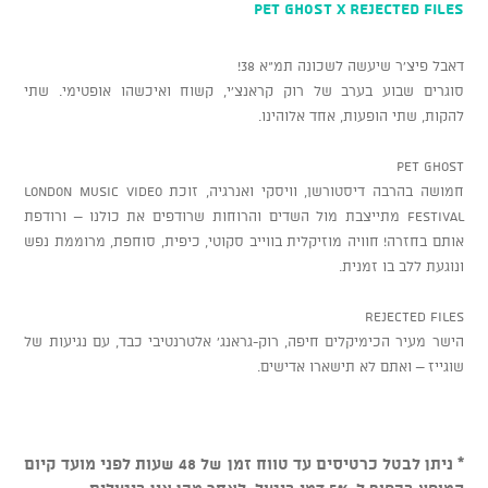
Pet ghost X rejected files
דאבל פיצ'ר שיעשה לשכונה תמ"א 38!
סוגרים שבוע בערב של רוק קראנצ'י, קשוח ואיכשהו אופטימי. שתי
להקות, שתי הופעות, אחד אלוהינו.
Pet Ghost
חמושה בהרבה דיסטורשן, וויסקי ואנרגיה, זוכת London Music Video
Festival מתייצבת מול השדים והרוחות שרודפים את כולנו – ורודפת
אותם בחזרה! חוויה מוזיקלית בווייב סקוטי, כיפית, סוחפת, מרוממת נפש
ונוגעת ללב בו זמנית.
Rejected Files
הישר מעיר הכימיקלים חיפה, רוק-גראנג' אלטרנטיבי כבד, עם נגיעות של
שוגייז – ואתם לא תישארו אדישים.
* ניתן לבטל כרטיסים עד טווח זמן של 48 שעות לפני מועד קיום