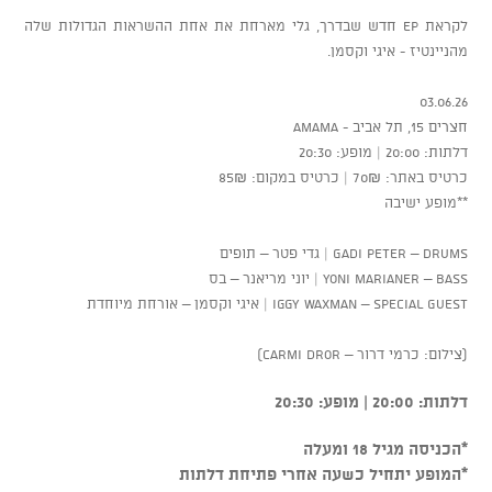
לקראת EP חדש שבדרך, גלי מארחת את אחת ההשראות הגדולות שלה
מהניינטיז - איגי וקסמן.
03.06.26
חצרים 15, תל אביב - AMAMA
דלתות: 20:00 | מופע: 20:30
כרטיס באתר: 70₪ | כרטיס במקום: 85₪
**מופע ישיבה
Gadi Peter – Drums | גדי פטר – תופים
Yoni Marianer – Bass | יוני מריאנר – בס
Iggy Waxman – Special Guest | איגי וקסמן – אורחת מיוחדת
(צילום: כרמי דרור – Carmi Dror)
דלתות: 20:00 | מופע: 20:30
*הכניסה מגיל 18 ומעלה
*המופע יתחיל כשעה אחרי פתיחת דלתות