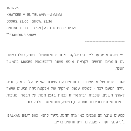
16.07.26
Khatserim 15, Tel Aviv – AMAMA
Doors: 22:00 | Show: 22:30
Online ticket: 70₪ | At the door: 85₪
**Standing show
---------------------------
גיא מוזס מגיע עם לייב סט אלקטרוני חדש ומחשמל - מופע סולו ראשון
עם חומרים חדשים, לקראת מופע עשור ל־Moses Project בהמשך
השנה.
אחרי שנים של מופעים רב־תחומיים עם עשרות אמנים על הבמה, מוזס
עולה הפעם לבד - למסע עמוק ומרקיד של אלקטרוניקה וביטים שיצר
לאורך השנים. שכבות רב־ממדיות נבנות בזמן אמת על הבמה, מגובות
בסינתיסייזרים וביטים מושחזים, במופע שמתמסר כולו לגרוב.
קטעים שיצר עם אמנים כמו מיה יוהנה, גלעד כהנא, Balkan Beat Box,
ג׳ני פנקין ועוד - מקבלים חיים חדשים בלייב.