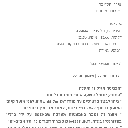
שירה: יוסף בך
+אורחים מיוחדים
16.07.26
חצרים 15, תל אביב - AMAMA
דלתות: 22:00 | מופע: 22:30
כרטיס באתר: 70₪ | כרטיס במקום: 85₪
**מופע עמידה
(צילום: Dor Kedmi)
דלתות: 22:00 | מופע: 22:30
*הכניסה מגיל 18 ומעלה
*המופע יתחיל כשעה אחרי פתיחת דלתות
* ניתן לבטל כרטיסים עד טווח זמן של 48 שעות לפני מועד קיום
המופע בכפוף ל-5% דמי ביטול, לאחר מכן אין ביטולים
* מוצר זה נמכר באמצעות מערכת GOSHOW על ידי ברלין
בפלורנטין בע"מ, ח.פ. 515164259 מרח' חצרים 15, תל אביב-יפו
* חברת GOSHOW אינה אחראית על שמירת זכויות בעלי התכנים