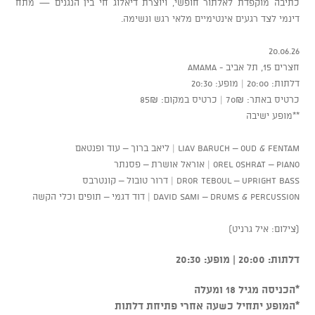
כתיבה מוקפדת לאלתור חופשי, ויוצרת דיאלוג חי בין הנגנים — מתח
דינמי לצד רגעים אינטימיים מלאי רגש ונשימה.
20.06.26
חצרים 15, תל אביב - AMAMA
דלתות: 20:00 | מופע: 20:30
כרטיס באתר: 70₪ | כרטיס במקום: 85₪
**מופע ישיבה
Liav Baruch – Oud & Fentam | ליאב ברוך – עוד ופנטאם
Orel Oshrat – Piano | אוראל אושרת – פסנתר
Dror Teboul – Upright Bass | דרור טובול – קונטרבס
David Sami – Drums & Percussion | דוד דגמי – תופים וכלי הקשה
(צילום: איל גרניט)
דלתות: 20:00 | מופע: 20:30
*הכניסה מגיל 18 ומעלה
*המופע יתחיל כשעה אחרי פתיחת דלתות