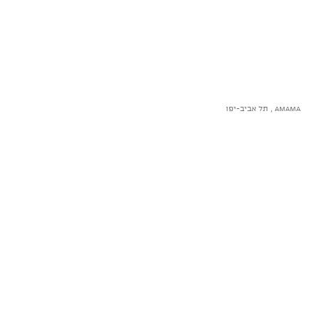
AMAMA , תל אביב-יפו