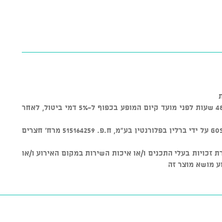
* ניתן לבטל כרטיסים עד טווח זמן של 48 שעות לפני מועד קיום המופע בכפוף ל-5% דמי ביטול, לאחר
* מוצר זה נמכר באמצעות מערכת GOSHOW על ידי ברלין בפלורנטין בע"מ, ח.פ. 515164259 מרח' חצרים
ת על שמירת זכויות בעלי התכנים ו/או איכות השירות במקום האירוע ו/או
ע מושא מוצר זה