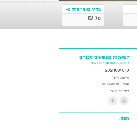
מחיר באתר החל מ-
70 ₪
לשאלות בנושאים טכניים
רכישה,כירטוס ותקלות באתר
GoShow LTD
טלפון:
*6119
פקס:
03-6440730
ליצירת קשר:
מפה: