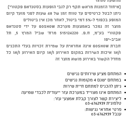
מהשעה 15:00
(איחוד הזמנות מראש תקף רק לגבי הופעות בסטנדאפ פקטורי)
ניתן לבטל כרטיסים עד טווח זמן של 48 שעות לפני מועד קיום
המופע בכפוף ל-5% דמי ביטול, לאחר מכן אין ביטולים
מוצר זה נמכר באמצעות מערכת GOSHOW על ידי סטנדאפ
פקטורי בע"מ, ח.פ. 515124220 מרח' שביל המרץ 5, תל
אביב-יפו
חברת GOSHOW אינה אחראית על שמירת זכויות בעלי התכנים
ו/או איכות השירות במקום האירוע ו/או קיום האירוע ו/או כל
מחדל הקשור באירוע מושא מוצר זה
המתחם מציע שירותים נגישים
במתחם ישנם 4 מקומות נגישים
ניתן להכניס למתחם חיית שירות
המתחם אינו מצוייד במערכת עזר ייעודית לכבדי שמיעה
ליצירת קשר לצורך קבלת אמצעי עזר:
טלפונית 03-6762939
פרטי אחראי נגישות:
ענבל 03-6762939