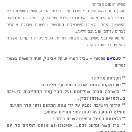
פשוט “מפנק מצחוק”.
מופע הסטנד-אפ של גבני מדבר על הדברים הכי עכשוויים שאנחנו לא
יכולים להתעלם מהם – אינטרנט והילדים של היום, דייטינג וזוגיות במאה
העשרים ואחת, וכמובן הישראלים החדשים והישנים שכולנו אוהבים
לצחוק עליהם, או בעצם עלינו…
המופע של גבני משלב קטעי משחק, דמויות, קטעי גיטרה, חיקויים ומצליח
להצחיק כל סוג של קהל.
- - -
**
סטנדאפ
פקטורי - שביל המרץ 5, תל אביב // חניה חופשית בצמוד
למקום
** הכניסה מגיל 18
** יש במקום הזמנת אוכל ושתיה ע"י מלצרים.
** הישיבה סביב שולחנות ועל הבר (אין התחייבות לישיבה
בשולחן או בשולחן לבד).
** סידור הישיבה נקבע על ידי צוות המקום ולפי סדר ההגעה |
מומלץ להגיע כ45 דקות לפני תחילת המופע.
** הזמנתם בנפרד ורוצים לשבת ביחד ?
** צרו קשר ונדאג לכם... 03-6762939 אנחנו זמינים כל יום