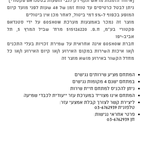
(איחוד הזמנות מראש תקף רק לגבי הופעות בסטנדאפ פקטורי)
ניתן לבטל כרטיסים עד טווח זמן של 48 שעות לפני מועד קיום
המופע בכפוף ל-5% דמי ביטול, לאחר מכן אין ביטולים
מוצר זה נמכר באמצעות מערכת GOSHOW על ידי סטנדאפ
פקטורי בע"מ, ח.פ. 515124220 מרח' שביל המרץ 5, תל
אביב-יפו
חברת GOSHOW אינה אחראית על שמירת זכויות בעלי התכנים
ו/או איכות השירות במקום האירוע ו/או קיום האירוע ו/או כל
מחדל הקשור באירוע מושא מוצר זה
המתחם מציע שירותים נגישים
במתחם ישנם 4 מקומות נגישים
ניתן להכניס למתחם חיית שירות
המתחם אינו מצוייד במערכת עזר ייעודית לכבדי שמיעה
ליצירת קשר לצורך קבלת אמצעי עזר:
טלפונית 03-6762939
פרטי אחראי נגישות:
חן 03-6762939