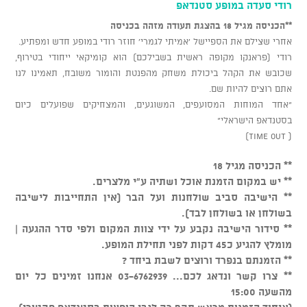
רודי סעדה במופע סטנדאפ
*
*הכניסה מגיל 18 בהצגת תעודה מזהה בכניסה
אחרי שצילם את הספיישל ‘אמיתי לגמרי‘ חוזר רודי במופע חדש ומפתיע.
רודי (פראנקו מקופה ראשית בשבילכם) הוא קומיקאי ייחודי בטירוף,
שכובש את הקהל ביכולת משחק מהפנטת והומור משובח, תאמינו לנו
אתם רוצים להיות שם.
"אחד המוחות המסועפים, המשוגעים, והמצחיקים שפועלים כיום
בסטנדאפ הישראלי"
( time out)
** הכניסה מגיל 18
** יש במקום הזמנת אוכל ושתיה ע"י מלצרים.
** הישיבה סביב שולחנות ועל הבר (אין התחייבות לישיבה
בשולחן או בשולחן לבד).
** סידור הישיבה נקבע על ידי צוות המקום ולפי סדר ההגעה |
מומלץ להגיע כ45 דקות לפני תחילת המופע.
** הזמנתם בנפרד ורוצים לשבת ביחד ?
** צרו קשר ונדאג לכם... 03-6762939 אנחנו זמינים כל יום
מהשעה 15:00