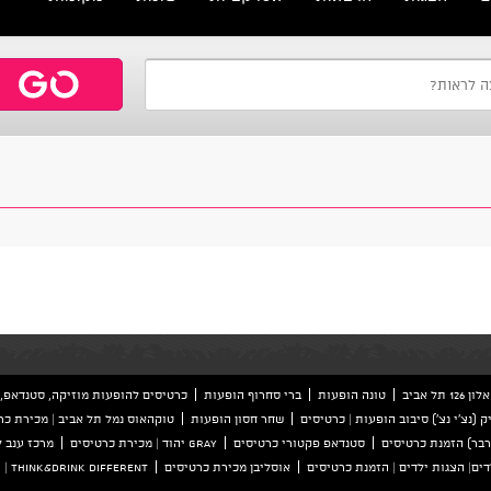
ל אביב
טונה הופעות
ברי סחרוף הופעות
כרטיסים להופעות מוזיקה, סטנדאפ, 
ק (נצ'י נצ') סיבוב הופעות | כרטיסים
שחר חסון הופעות
טוקהאוס נמל תל אביב | מכירת כר
סטנדאפ פקטורי כרטיסים
GRAY יהוד | מכירת כרטיסים
מרכז ענב 
ים| הצגות ילדים | הזמנת כרטיסים
אוסליבן מכירת כרטיסים
Think&Drink Different | הזמנת כרטיסים