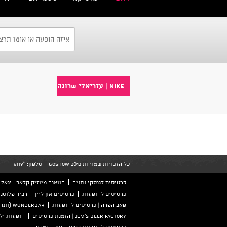
Nike | עזריאלי שרונה
כל הזכויות שמורות GoShow 2013
טלפון:
*6119
כרטיסים לגנסקי נתניה
הוואנה מיוזיק קלאב | יגאל אלון 126 ת
כרטיסים להופעות
כרטיסים און ליין
רביד פלוטני
פאב הפרה | כרטיסים להופעות
wunderbar (וונדרבר) הזמנת כרטיסים
Jem's beer factory | הזמנת כרטיסים
הופעות ילד