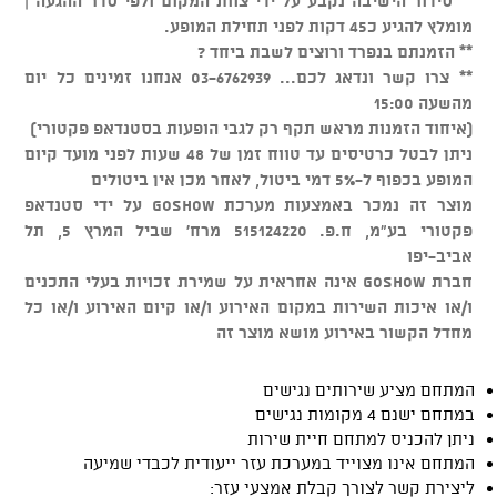
** סידור הישיבה נקבע על ידי צוות המקום ולפי סדר ההגעה |
מומלץ להגיע כ45 דקות לפני תחילת המופע.
** הזמנתם בנפרד ורוצים לשבת ביחד ?
** צרו קשר ונדאג לכם... 03-6762939 אנחנו זמינים כל יום
מהשעה 15:00
(איחוד הזמנות מראש תקף רק לגבי הופעות בסטנדאפ פקטורי)
ניתן לבטל כרטיסים עד טווח זמן של 48 שעות לפני מועד קיום
המופע בכפוף ל-5% דמי ביטול, לאחר מכן אין ביטולים
מוצר זה נמכר באמצעות מערכת GOSHOW על ידי סטנדאפ
פקטורי בע"מ, ח.פ. 515124220 מרח' שביל המרץ 5, תל
אביב-יפו
חברת GOSHOW אינה אחראית על שמירת זכויות בעלי התכנים
ו/או איכות השירות במקום האירוע ו/או קיום האירוע ו/או כל
מחדל הקשור באירוע מושא מוצר זה
המתחם מציע שירותים נגישים
במתחם ישנם 4 מקומות נגישים
ניתן להכניס למתחם חיית שירות
המתחם אינו מצוייד במערכת עזר ייעודית לכבדי שמיעה
ליצירת קשר לצורך קבלת אמצעי עזר: