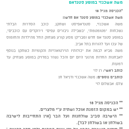
משה אשכנזי במופע סטנדאפ
*הכניסה מגיל 18
משה אשכנזי במופע סטנד אפ חדש!!
משה אשכנזי, סטנדאפיסט ושחקן, כוכב הסדרות הבלתי
נשכחות "מטומטמת", "בשבילה גיבורים עפים" ו"רוקדים עם כוכבים",
במופע סטנד אפ חדש ומבריק! מסע קורע מצחוק החל מהילדות והחומוס
של עכו ועד להורות בתל אביב.
משה מביא לבמה את יכולותיו הוירטואוזיות והקומיות כשחקן בנוסף
לאבחנות החדות מרגעי היום יום והכל נשזר במדויק במופע מצחיק עד
דמעות.
כותב ראשי
:
רן לוי
כותבים נוספים
:
משה אשכנזי ודניאל חן
צלם: אבשלום לוי
** הכניסה מגיל 18
** יש במקום הזמנת אוכל ושתיה ע"י מלצרים.
** הישיבה סביב שולחנות ועל הבר (אין התחייבות לישיבה
בשולחן או בשולחן לבד).