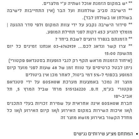
** יש במקום הזמנת אוכל ושתיה ע"י מלצרים.
** הישיבה סביב שולחנות ועל הבר (אין התחייבות לישיבה
בשולחן או בשולחן לבד).
** סידור הישיבה נקבע על ידי צוות המקום ולפי סדר ההגעה |
מומלץ להגיע כ45 דקות לפני תחילת המופע.
** הזמנתם בנפרד ורוצים לשבת ביחד ?
** צרו קשר ונדאג לכם... 03-6762939 אנחנו זמינים כל יום
מהשעה 15:00
(איחוד הזמנות מראש תקף רק לגבי הופעות בסטנדאפ פקטורי)
ניתן לבטל כרטיסים עד טווח זמן של 48 שעות לפני מועד קיום
המופע בכפוף ל-5% דמי ביטול, לאחר מכן אין ביטולים
מוצר זה נמכר באמצעות מערכת GOSHOW על ידי סטנדאפ
פקטורי בע"מ, ח.פ. 515124220 מרח' שביל המרץ 5, תל
אביב-יפו
חברת GOSHOW אינה אחראית על שמירת זכויות בעלי התכנים
ו/או איכות השירות במקום האירוע ו/או קיום האירוע ו/או כל
מחדל הקשור באירוע מושא מוצר זה
המתחם מציע שירותים נגישים