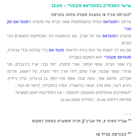
שישי המצחיק בסטנדאפ פקטורי - 22:00
*הכניסה מגיל 18 בהצגת תעודה מזהה בכניסה
מרתון ה
סטנדאפ
הגדול בהשתתפות אמני הבית של מועדון ה
סטנד-אפ פק
טורי
.
מועדון ה
סטנדאפ
של תל אביב. עם ההופעות הכי מצחיקות והאמנים הכי
טובים.
אם בא לך לשבת על כוס בירה ולראות
סטנד-אפ
בלי גבולות ובלי צנזורה,
סטנדאפ פקטורי
הוא המקום בשבילך.
בין אמני הבית: אסף יצחקי, אורי חזקיה, יוסי גבני, ארז בירנבוים, מני
עוזרי, עופר שכטר, ארז שלם, דודו ארז, רודי סעדה, טל ראשון, מרינה
אקילוב, אלמוג שור, נועה מנור, אסף מור-יוסף, בן בן-ברוך, עידן ניידיץ,
גיורא זינגר, מתן פרץ, עומר בורשטיין, תמיר בוסקילה, דניאל חן ועוד...
*המופיעים מתחלפים מהופעה להופעה - אין התחייבות לאמן ספציפי.
פתיחת דלתות 21:00 | תחילת מופע 22:00.
- - -
** שביל המרץ 5, תל אביב // חניה חופשית בסמוך למקום
** הכניסה מגיל 18