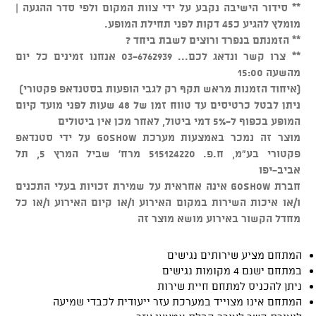
** סידור הישיבה נקבע על ידי צוות המקום ולפי סדר ההגעה |
מומלץ להגיע כ45 דקות לפני תחילת המופע.
** הזמנתם בנפרד ורוצים לשבת ביחד ?
** צרו קשר ונדאג לכם... 03-6762939 אנחנו זמינים כל יום
מהשעה 15:00
(איחוד הזמנות מראש תקף רק לגבי הופעות בסטנדאפ פקטורי)
ניתן לבטל כרטיסים עד טווח זמן של 48 שעות לפני מועד קיום
המופע בכפוף ל-5% דמי ביטול, לאחר מכן אין ביטולים
מוצר זה נמכר באמצעות מערכת GOSHOW על ידי סטנדאפ
פקטורי בע"מ, ח.פ. 515124220 מרח' שביל המרץ 5, תל
אביב-יפו
חברת GOSHOW אינה אחראית על שמירת זכויות בעלי התכנים
ו/או איכות השירות במקום האירוע ו/או קיום האירוע ו/או כל
מחדל הקשור באירוע מושא מוצר זה
המתחם מציע שירותים נגישים
במתחם ישנם 4 מקומות נגישים
ניתן להכניס למתחם חיית שירות
המתחם אינו מצוייד במערכת עזר ייעודית לכבדי שמיעה