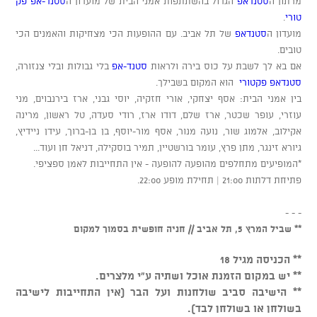
מרתון ה
סטנדאפ
הגדול בהשתתפות אמני הבית של מועדון ה
סטנד-אפ פק
טורי
.
מועדון ה
סטנדאפ
של תל אביב. עם ההופעות הכי מצחיקות והאמנים הכי
טובים.
אם בא לך לשבת על כוס בירה ולראות
סטנד-אפ
בלי גבולות ובלי צנזורה,
סטנדאפ פקטורי
הוא המקום בשבילך.
בין אמני הבית: אסף יצחקי, אורי חזקיה, יוסי גבני, ארז בירנבוים, מני
עוזרי, עופר שכטר, ארז שלם, דודו ארז, רודי סעדה, טל ראשון, מרינה
אקילוב, אלמוג שור, נועה מנור, אסף מור-יוסף, בן בן-ברוך, עידן ניידיץ,
גיורא זינגר, מתן פרץ, עומר בורשטיין, תמיר בוסקילה, דניאל חן ועוד...
*המופיעים מתחלפים מהופעה להופעה - אין התחייבות לאמן ספציפי.
פתיחת דלתות 21:00 | תחילת מופע 22:00.
- - -
** שביל המרץ 5, תל אביב // חניה חופשית בסמוך למקום
** הכניסה מגיל 18
** יש במקום הזמנת אוכל ושתיה ע"י מלצרים.
** הישיבה סביב שולחנות ועל הבר (אין התחייבות לישיבה
בשולחן או בשולחן לבד).