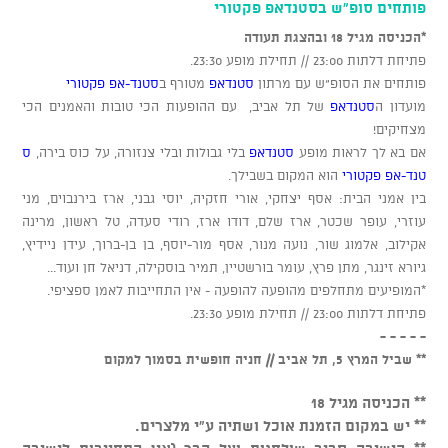
פותחים סופ"ש בסטנדאפ פקטורי
*הכניסה מגיל 18 ובהצגת תעודה
פתיחת דלתות 23:00 // תחילת מופע 23:30.
פותחים את הסופ"ש עם מרתון
סטנדאפ
מטורף ב
סטנד-אפ פקטורי
מועדון ה
סטנדאפ
של תל אביב, עם ההופעות הכי טובות והאמנים הכי
מצחיקים!
אם בא לך לראות מופע
סטנדאפ
בלי גבולות ובלי צנזורה, על כוס בירה,
ס
טנד-אפ פקטורי
הוא המקום בשבילך.
בין אמני הבית: אסף יצחקי, אורי חזקיה, יוסי גבני, ארז בירנבוים, מני
עוזרי, עופר שכטר, ארז שלם, דודו ארז, רודי סעדה, טל ראשון, מרינה
אקילוב, אלמוג שור, נועה מנור, אסף מור-יוסף, בן בן-ברוך, עידן ניידיץ,
גיורא זינגר, מתן פרץ, עומר בורשטיין, תמיר בוסקילה, דניאל חן ועוד...
*המופיעים מתחלפים מהופעה להופעה - אין התחייבות לאמן ספציפי.
פתיחת דלתות 23:00 // תחילת מופע 23:30.
- - - - -
** שביל המרץ 5, תל אביב // חניה חופשית בסמוך למקום
** הכניסה מגיל 18
** יש במקום הזמנת אוכל ושתיה ע"י מלצרים.