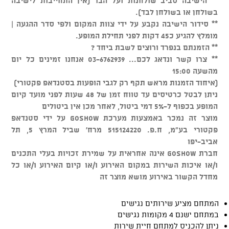
** הישיבה סביב שולחנות ועל הבר (אין התחייבות לישיבה
בשולחן או בשולחן לבד).
** סידור הישיבה נקבע על ידי צוות המקום ולפי סדר ההגעה |
מומלץ להגיע כ45 דקות לפני תחילת המופע.
** הזמנתם בנפרד ורוצים לשבת ביחד ?
** צרו קשר ונדאג לכם... 03-6762939 אנחנו זמינים כל יום
מהשעה 15:00
(איחוד הזמנות מראש תקף רק לגבי הופעות בסטנדאפ פקטורי)
ניתן לבטל כרטיסים עד טווח זמן של 48 שעות לפני מועד קיום
המופע בכפוף ל-5% דמי ביטול, לאחר מכן אין ביטולים
מוצר זה נמכר באמצעות מערכת GOSHOW על ידי סטנדאפ
פקטורי בע"מ, ח.פ. 515124220 מרח' שביל המרץ 5, תל
אביב-יפו
חברת GOSHOW אינה אחראית על שמירת זכויות בעלי התכנים
ו/או איכות השירות במקום האירוע ו/או קיום האירוע ו/או כל
מחדל הקשור באירוע מושא מוצר זה
המתחם מציע שירותים נגישים
במתחם ישנם 4 מקומות נגישים
ניתן להכניס למתחם חיית שירות