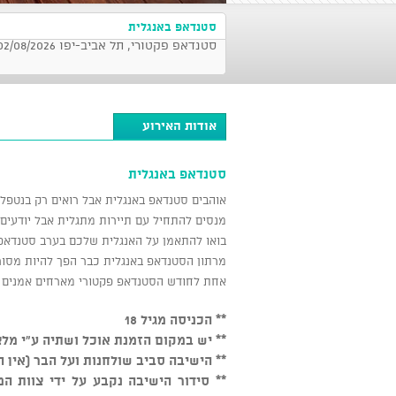
סטנדאפ באנגלית
סטנדאפ פקטורי, תל אביב-יפו 02/08/2026 בשעה 21:30
אודות האירוע
סטנדאפ באנגלית
אוהבים סטנדאפ באנגלית אבל רואים רק בנטפל
מנסים להתחיל עם תיירות מתגלית אבל יודעים להגיד רק R IN ARMY
בואו להתאמן על האנגלית שלכם בערב סטנדאפ 
מרתון הסטנדאפ באנגלית כבר הפך להיות מסור
אחת לחודש הסטנדאפ פקטורי מארחים אמנים מ
** הכניסה מגיל 18
** יש במקום הזמנת אוכל ושתיה ע"י מלצ
** הישיבה סביב שולחנות ועל הבר (אין 