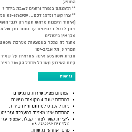
המופע.
** הזמנתם בנפרד ורוצים לשבת ביחד ?
** צרו קשר ונדאג לכם... 03-6762939 אנחנו זמינים כל יום מהשעה 15:00
(איחוד הזמנות מראש תקף רק לגבי הופע
מכן אין ביטולים
המרץ 5, תל אביב-יפו
חברת GOSHOW אינה אחראית ע
קיום האירוע ו/או כל מחדל הקשור באירו
נגישות
המתחם מציע שירותים נגישים
במתחם ישנם 4 מקומות נגישים
ניתן להכניס למתחם חיית שירות
המתחם אינו מצוייד במערכת עזר ייעו
ליצירת קשר לצורך קבלת אמצעי עזר:
טלפונית 03-6762939
פרטי אחראי נגישות: