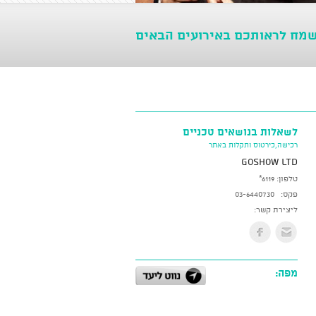
שמח לראותכם באירועים הבאים
לשאלות בנושאים טכניים
רכישה,כירטוס ותקלות באתר
GoShow LTD
טלפון:
*6119
פקס:
03-6440730
ליצירת קשר:
מפה: