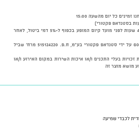
ות בסטנדאפ פקטורי)
ניתן לבטל כרטיסים עד טווח זמן של 48 שעות לפני מועד קיום המופע בכפוף ל-5% דמי ביטול, לאחר
מוצר זה נמכר באמצעות מערכת GOSHOW על ידי סטנדאפ פקטורי בע"מ, ח.פ. 515124220 מרח' שביל
ל שמירת זכויות בעלי התכנים ו/או איכות השירות במקום האירוע ו/או
ע מושא מוצר זה
דית לכבדי שמיעה