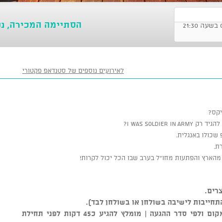
הסתיימה המכירה, נ
לאירועים נוספים של סטנדאפ פקטורי
יקס?
I WAS SOLDIE?
שכולו באנגלית.
ת.
הארץ והפתעות מחו"ל בערב שבו הכל יכול לקרות!
רים.
התחייבות לישיבה בשולחן או בשולחן לבד).
** סידור הישיבה נקבע על ידי צוות המקום ולפי סדר ההגעה | מומלץ להגיע כ45 דקות לפני תחילת