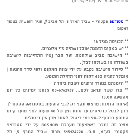
סטנדאפיסט מדהים (אובייקטיבית)
- - -
**
סטנדאפ
פקטורי - שביל המרץ 5, תל אביב // חניה חופשית בצמוד
למקום
** הכניסה מגיל 18
** יש במקום הזמנת אוכל ושתיה ע"י מלצרים.
** הישיבה סביב שולחנות ועל הבר (אין התחייבות לישיבה
בשולחן או בשולחן לבד).
** סידור הישיבה נקבע על ידי צוות המקום ולפי סדר ההגעה |
מומלץ להגיע כ45 דקות לפני תחילת המופע.
** הזמנתם בנפרד ורוצים לשבת ביחד ?
** צרו קשר ונדאג לכם... 03-6762939 אנחנו זמינים כל יום
מהשעה 15:00
(איחוד הזמנות מראש תקף רק לגבי הופעות בסטנדאפ פקטורי)
ניתן לבטל כרטיסים עד טווח זמן של 48 שעות לפני מועד קיום
המופע בכפוף ל-5% דמי ביטול, לאחר מכן אין ביטולים
מוצר זה נמכר באמצעות מערכת GOSHOW על ידי סטנדאפ
פקטורי בע"מ, ח.פ. 515124220 מרח' שביל המרץ 5, תל