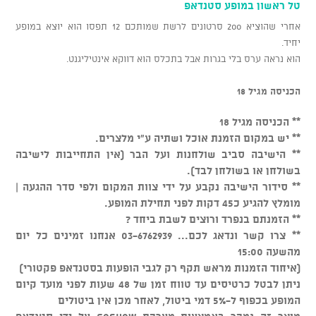
טל ראשון במופע סטנדאפ
אחרי שהוציא 200 סרטונים לרשת שמותכם 12 תפסו הוא יוצא במופע
יחיד.
הוא נראה ערס בלי בגרות אבל בתכלס הוא דווקא אינטיליגנט.
הכניסה מגיל 18
** הכניסה מגיל 18
** יש במקום הזמנת אוכל ושתיה ע"י מלצרים.
** הישיבה סביב שולחנות ועל הבר (אין התחייבות לישיבה
בשולחן או בשולחן לבד).
** סידור הישיבה נקבע על ידי צוות המקום ולפי סדר ההגעה |
מומלץ להגיע כ45 דקות לפני תחילת המופע.
** הזמנתם בנפרד ורוצים לשבת ביחד ?
** צרו קשר ונדאג לכם... 03-6762939 אנחנו זמינים כל יום
מהשעה 15:00
(איחוד הזמנות מראש תקף רק לגבי הופעות בסטנדאפ פקטורי)
ניתן לבטל כרטיסים עד טווח זמן של 48 שעות לפני מועד קיום
המופע בכפוף ל-5% דמי ביטול, לאחר מכן אין ביטולים