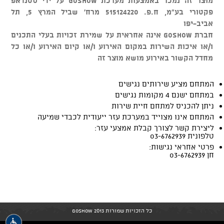
מוצר זה נמכר באמצעות מערכת GOSHOW על ידי סטנדאפ
פקטורי בע"מ, ח.פ. 515124220 מרח' שביל המרץ 5, תל
אביב-יפו
חברת GOSHOW אינה אחראית על שמירת זכויות בעלי התכנים
ו/או איכות השירות במקום האירוע ו/או קיום האירוע ו/או כל
מחדל הקשור באירוע מושא מוצר זה
המתחם מציע שירותים נגישים
במתחם ישנם 4 מקומות נגישים
ניתן להכניס למתחם חיית שירות
המתחם אינו מצוייד במערכת עזר ייעודית לכבדי שמיעה
ליצירת קשר לצורך קבלת אמצעי עזר:
טלפונית 03-6762939
פרטי אחראי נגישות:
חן 03-6762939
כל הזכויות שמורות GoShow 2013