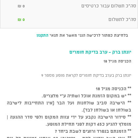
סה"כ תשלום עבור כרטיסים
₪
0
סה"כ לתשלום
₪
0
בלחיצת כפתור לרכישה הנני מאשר את תנאי
התקנון
יונתן ברק - ערב בדיקת חומרים
הכניסה מגיל 18
יונתן ברק בערב בדיקת חומרים לקראת מופע מספר 9
** הכניסה מגיל 18
** יש במקום הזמנת אוכל ושתיה ע"י מלצרים.
** הישיבה סביב שולחנות ועל הבר (אין התחייבות לישיבה
בשולחן או בשולחן לבד).
** סידור הישיבה נקבע על ידי צוות המקום ולפי סדר ההגעה |
מומלץ להגיע כ45 דקות לפני תחילת המופע.
** הזמנתם בנפרד ורוצים לשבת ביחד ?