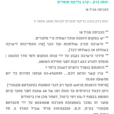
יונתן ברק - ערב בדיקת חומרים
הכניסה מגיל 18
יונתן ברק בערב בדיקת חומרים לקראת מופע מספר 9
** הכניסה מגיל 18
** יש במקום הזמנת אוכל ושתיה ע"י מלצרים.
** הישיבה סביב שולחנות ועל הבר (אין התחייבות לישיבה
בשולחן או בשולחן לבד).
** סידור הישיבה נקבע על ידי צוות המקום ולפי סדר ההגעה |
מומלץ להגיע כ45 דקות לפני תחילת המופע.
** הזמנתם בנפרד ורוצים לשבת ביחד ?
** צרו קשר ונדאג לכם... 03-6762939 אנחנו זמינים כל יום
מהשעה 15:00
(איחוד הזמנות מראש תקף רק לגבי הופעות בסטנדאפ פקטורי)
ניתן לבטל כרטיסים עד טווח זמן של 48 שעות לפני מועד קיום
המופע בכפוף ל-5% דמי ביטול, לאחר מכן אין ביטולים
מוצר זה נמכר באמצעות מערכת GOSHOW על ידי סטנדאפ
פקטורי בע"מ, ח.פ. 515124220 מרח' שביל המרץ 5, תל