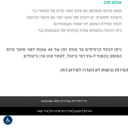
שבוע טוב
מופע מרתון סטנדאפ עם מיטב אמני הבית של הקומדי בר!
הישיבה חופשית, יש להגיע חצי שעה לפני עם אישור ההזמנה
לאחר תחילת המופע לא ישמרו מקומותיכם
ניתן להזמין בתשלום שתיה קלה\חריפה ונשנושים בבר
ניתן לבטל כרטיסים עד טווח זמן של 48 שעות לפני מועד קיום
המופע בכפוף ל-5% דמי ביטול, לאחר מכן אין ביטולים
הגדרות נגישות לא הוגדרו לאירוע הזה.
כל הזכויות שמורות GoShow 2013
אודות
תקנון
מדיניות פרטיות
צור קשר