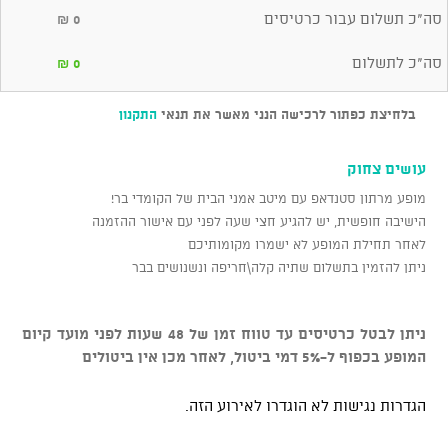
סה"כ תשלום עבור כרטיסים
₪
0
סה"כ לתשלום
₪
0
בלחיצת כפתור לרכישה הנני מאשר את תנאי
התקנון
עושים צחוק
מופע מרתון סטנדאפ עם מיטב אמני הבית של הקומדי בר!
הישיבה חופשית, יש להגיע חצי שעה לפני עם אישור ההזמנה
לאחר תחילת המופע לא ישמרו מקומותיכם
ניתן להזמין בתשלום שתיה קלה\חריפה ונשנושים בבר
ניתן לבטל כרטיסים עד טווח זמן של 48 שעות לפני מועד קיום
המופע בכפוף ל-5% דמי ביטול, לאחר מכן אין ביטולים
הגדרות נגישות לא הוגדרו לאירוע הזה.