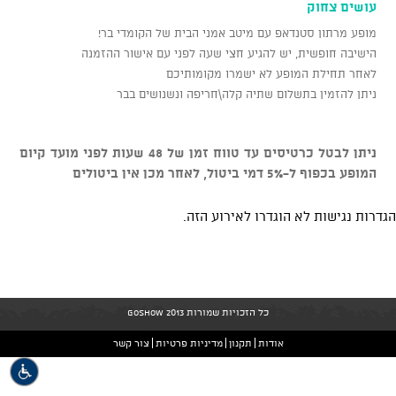
עושים צחוק
מופע מרתון סטנדאפ עם מיטב אמני הבית של הקומדי בר!
הישיבה חופשית, יש להגיע חצי שעה לפני עם אישור ההזמנה
לאחר תחילת המופע לא ישמרו מקומותיכם
ניתן להזמין בתשלום שתיה קלה\חריפה ונשנושים בבר
ניתן לבטל כרטיסים עד טווח זמן של 48 שעות לפני מועד קיום
המופע בכפוף ל-5% דמי ביטול, לאחר מכן אין ביטולים
הגדרות נגישות לא הוגדרו לאירוע הזה.
כל הזכויות שמורות GoShow 2013
אודות
תקנון
מדיניות פרטיות
צור קשר