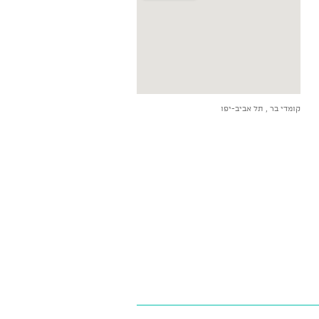
הצג מפה גדולה יותר
קומדי בר , תל אביב-יפו