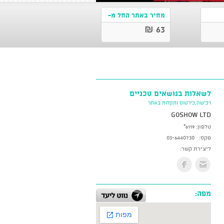
מחיר באתר החל מ-
63 ₪
לשאלות בנושאים טכניים
רכישה,כירטוס ותקלות באתר
GoShow LTD
טלפון:
*6119
פקס:
03-6440730
ליצירת קשר:
מפה: