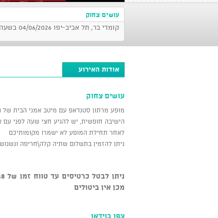
עושים צחוק
קומדי בר, תל אביב-יפו 04/06/2026 בשעה 21:30
אודות האירוע
עושים צחוק
מופע מרתון סטנדאפ עם מיטב אמני הבית של ה
הישיבה חופשית, יש להגיע חצי שעה לפני עם 
לאחר תחילת המופע לא ישמרו מקומותיכם
ניתן להזמין בתשלום שתיה קלה\חריפה ונשנושי
מכן אין ביטולים
צפו בוידאו