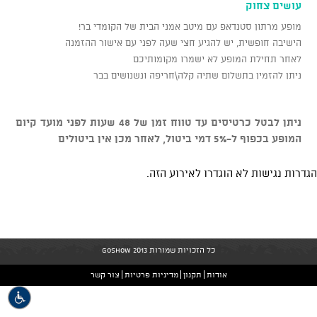
עושים צחוק
מופע מרתון סטנדאפ עם מיטב אמני הבית של הקומדי בר!
הישיבה חופשית, יש להגיע חצי שעה לפני עם אישור ההזמנה
לאחר תחילת המופע לא ישמרו מקומותיכם
ניתן להזמין בתשלום שתיה קלה\חריפה ונשנושים בבר
ניתן לבטל כרטיסים עד טווח זמן של 48 שעות לפני מועד קיום
המופע בכפוף ל-5% דמי ביטול, לאחר מכן אין ביטולים
הגדרות נגישות לא הוגדרו לאירוע הזה.
כל הזכויות שמורות GoShow 2013
אודות
תקנון
מדיניות פרטיות
צור קשר