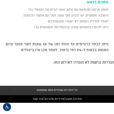
נותנים בראש
מופע מרתון סטנדאפ עם מיטב אמני הבית של הקומדי בר!
הישיבה חופשית, יש להגיע חצי שעה לפני עם אישור ההזמנה
לאחר תחילת המופע לא ישמרו מקומותיכם
ניתן להזמין בתשלום שתיה קלה\חריפה ונשנושים בבר
ניתן לבטל כרטיסים עד טווח זמן של 48 שעות לפני מועד קיום
המופע בכפוף ל-5% דמי ביטול, לאחר מכן אין ביטולים
הגדרות נגישות לא הוגדרו לאירוע הזה.
כל הזכויות שמורות GoShow 2013
אודות
תקנון
מדיניות פרטיות
צור קשר