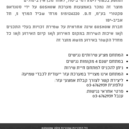
המופע בכפוף ל-5% דמי ביטול, לאחר מכן אין ביטולים
מוצר זה נמכר באמצעות מערכת GOSHOW על ידי סטנדאפ
פקטורי בע"מ, ח.פ. 515124220 מרח' שביל המרץ 5, תל
אביב-יפו
חברת GOSHOW אינה אחראית על שמירת זכויות בעלי התכנים
ו/או איכות השירות במקום האירוע ו/או קיום האירוע ו/או כל
מחדל הקשור באירוע מושא מוצר זה
המתחם מציע שירותים נגישים
במתחם ישנם 4 מקומות נגישים
ניתן להכניס למתחם חיית שירות
המתחם אינו מצוייד במערכת עזר ייעודית לכבדי שמיעה
ליצירת קשר לצורך קבלת אמצעי עזר:
טלפונית 03-6762939
פרטי אחראי נגישות:
ענבל 03-6762939
כל הזכויות שמורות GoShow 2013