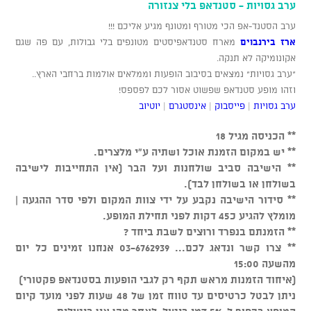
ערב גסויות - סטנדאפ בלי צנזורה
ערב הסטנד-אפ הכי מטורף ומטונף מגיע אליכם !!!
ארז בירנבוים
מארח סטנדאפיסטים מטונפים בלי גבולות, עם פה שגם
אקונומיקה לא תנקה.
"ערב גסויות" נמצאים בסיבוב הופעות וממלאים אולמות ברחבי הארץ..
וזהו מופע סטנדאפ שפשוט אסור לכם לפספס!
ערב גסויות
|
פייסבוק
|
אינסטגרם
|
יוטיוב
** הכניסה מגיל 18
** יש במקום הזמנת אוכל ושתיה ע"י מלצרים.
** הישיבה סביב שולחנות ועל הבר (אין התחייבות לישיבה
בשולחן או בשולחן לבד).
** סידור הישיבה נקבע על ידי צוות המקום ולפי סדר ההגעה |
מומלץ להגיע כ45 דקות לפני תחילת המופע.
** הזמנתם בנפרד ורוצים לשבת ביחד ?
** צרו קשר ונדאג לכם... 03-6762939 אנחנו זמינים כל יום
מהשעה 15:00
(איחוד הזמנות מראש תקף רק לגבי הופעות בסטנדאפ פקטורי)
ניתן לבטל כרטיסים עד טווח זמן של 48 שעות לפני מועד קיום