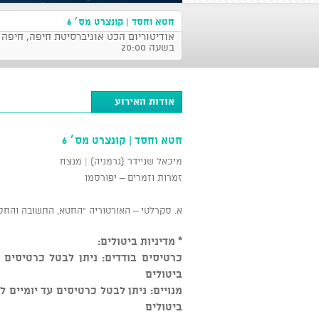
חטא וחסד | קונצרט מס׳ 6
בשעה 20:00
אודות האירוע
חטא וחסד | קונצרט מס׳ 6
מיכאל שניידר (גרמניה) | מנצח
זמרות וזמרים – יפורסמו
א. סקרלטי – האורטוריה "החטא, התשובה והחסד" (lpa il pemtimento la grazia
* מדיניות ביטולים:
ביטולים
ביטולים