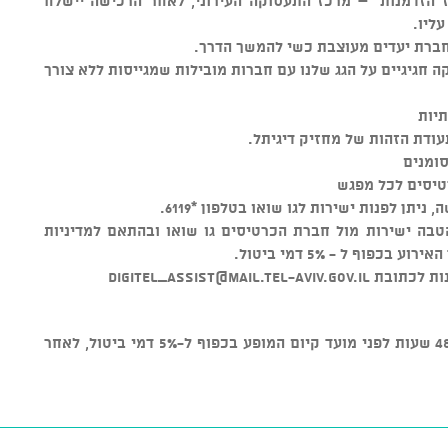
 הזדמנות" – מרכז התעסוקה העירוני, לאחר הרכישה יישלח
ליו.
ברת יעדים מעוצבת כשי להמשך הדרך.
מו דוכני תעסוקה חגיגיים על הגג שלנו עם חברות מובילות שמגייסות ללא צורך
יות​
ודת הזהות של מחזיק דיגיתל.
ומנים
יתן לפנות ישירות לגו שואו בטלפון *6119.
טבה ישירות מול חברת הכרטיסים גו שואו ובהתאם למדיניות
בת digitel_​
assist@mail.tel-aviv.gov.il
* ניתן לבטל כרטיסים עד טווח זמן של 48 שעות לפני מועד קיום המופע בכפוף ל-5% דמי ביטול, לאחר