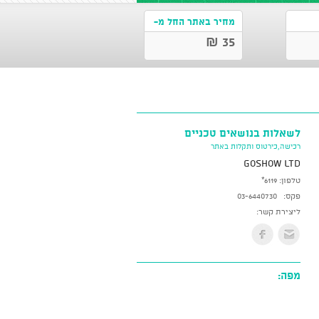
מחיר באתר החל מ-
35 ₪
לשאלות בנושאים טכניים
רכישה,כירטוס ותקלות באתר
GoShow LTD
טלפון:
*6119
פקס:
03-6440730
ליצירת קשר:
מפה: