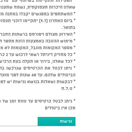
* הפעילות מתקיימת בשיתוף עם "מרכז
שאלון היכרות תעסוקתית, נשמח שתענו ע
* המשתתפים במפגשים יקבלו במתנה מח
* ביום האחרון (9.7) יתקיי
בתואר.
* האירוע מצולם ויפורסם ברשתות החברת
* מימוש ההטבה באמצעות הזנת מספר תע
* מספר המקומות מוגבל, המקומות לא מס
* כל מחזיק דיגיתל רשאי לרכוש עד 2 כרטיסים לכל מפגש
* לכל שאלה, בירור או תקלה בעת הרכישה, נ
* ניתן לבטל את הכרטיסים שנרכשו בה
הביטולים שלהם: עד 48 שעות לפני מועד האירוע בכפוף ל - 5% דמי ביטול.
* לבקשות ושאלות בנושא נגישות יש לפנות לכתו
* ט.ל.ח​​​
מכן אין ביטולים
נגישות