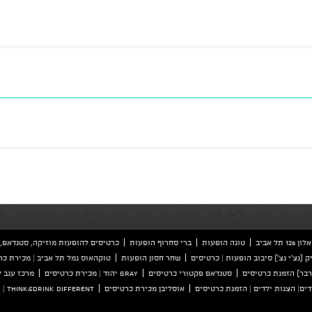
ל אביב
טונה הופעות
ברי סחרוף הופעות
כרטיסים להופעות מוזיקה, סטנדאפ, 
ק (נצ'י נצ') סיבוב הופעות | כרטיסים
שחר חסון הופעות
טוקהאוס נמל תל אביב | מכירת כר
סטנדאפ פקטורי כרטיסים
GRAY יהוד | מכירת כרטיסים
מרכז ענב 
ים| הצגות ילדים | הזמנת כרטיסים
אוסליבן מכירת כרטיסים
Think&Drink Different | הזמנת כרטיסים