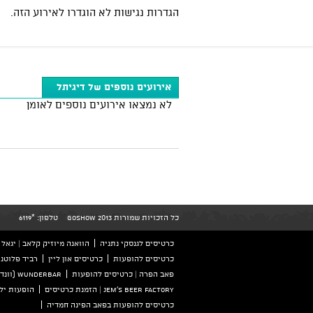
הגדרות נגישות לא הוגדרו לאירוע הזה.
אירועים נוספים של דיגיתל
לא נמצאו אירועים נוספים לאומן
כל הזכויות שמורות GoShow 2013
טלפון:
*6119
כרטיסים לגנסקי נתניה
הוואנה מיוזיק קלאב | יגאל אלון 126 ת
כרטיסים להופעות
כרטיסים און ליין
רביד פלוטני
פאב הפרה | כרטיסים להופעות
wunderbar (וונדרבר) הזמנת כרטיסים
Jem's beer factory | הזמנת כרטיסים
הופעות ילד
כרטיסים להופעות בפאב הפינה חמדיה