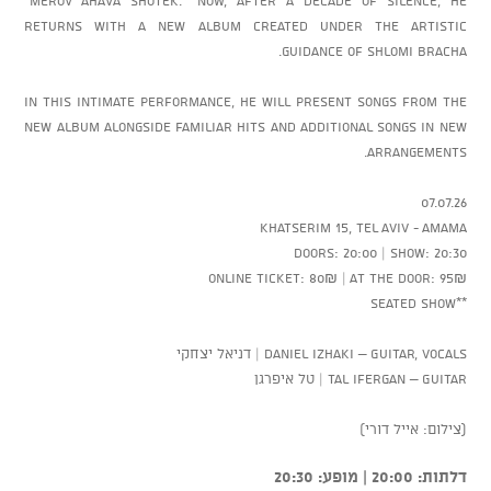
returns with a new album created under the artistic
guidance of Shlomi Bracha.
In this intimate performance, he will present songs from the
new album alongside familiar hits and additional songs in new
arrangements.
07.07.26
Khatserim 15, Tel Aviv - AMAMA
Doors: 20:00 | Show: 20:30
Online ticket: 80₪ | At the door: 95₪
**Seated show
Daniel Izhaki – Guitar, Vocals | דניאל יצחקי
Tal Ifergan – Guitar | טל איפרגן
(צילום: אייל דורי)
דלתות: 20:00 | מופע: 20:30