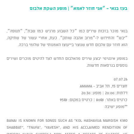
בעז בנאי - ״אני חוזר לאמא״ | מופע השקת אלבום
בנאי מוכר בזכות שירים כמו ״כל השבוע מרגיש כמו שבת״, ״תנופה״,
״יבש״ והחידוש ל-״מרוב אהבה שותק״. כעת, אחרי עשור של שתיקה,
הוא חוזר עם אלבום חדש שנוצר בייעוצו האמנותי של שלומי ברכה.
במופע אינטימי יבצע שירים מהאלבום החדש לצד להיטים מוכרים ושירים
נוספים בגרסאות חדשות.
07.07.26
חצרים 15, תל אביב - AMAMA
דלתות: 20:00 | מופע: 20:30
כרטיס באתר: 80₪ | כרטיס במקום: 95₪
**מופע ישיבה
Banai is known for songs such as “Kol HaShavua Margish Kmo
Shabbat”, “Tnufa”, “Yavesh”, and his acclaimed rendition of
“Merov Ahava Shotek.” Now, after a decade of silence, he