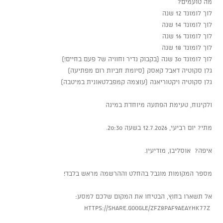
​מה טועמים?
​לוך לומונד 12 שנה
​לוך לומונד 14 שנה
​לוך לומונד 16 שנה
​לוך לומונד 18 שנה
​לוך לומונד 30 שנה (בקבוק נדיר וחוויה של פעם בחיים!)
​גלן סקוטיה דאבל קאסק (סיומת חביות רום מפתיעה)
​גלן סקוטיה ויקטוריאנה (עוצמה קמפבלטאונית במיטבה)
ולקינוח, טעימת הפתעה מיוחדת במינה
מתי? יום רביעי, 12.7.2026 בשעה 20:30.
איפה? אוסליבן, מודיעין.
​מספר המקומות מוגבל בהחלט וההרשמה מראש בלבד!
​אל תשארו בחוץ, הבטיחו את המקום שלכם למסע:
https://share.google/zFZ8Paf9aeaYhk77Z