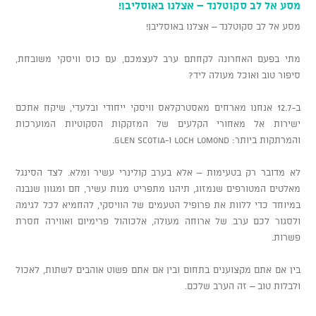
מסע אל לב סקוטלנד – אצלנו באוסליבן!
מסע אל לב סקוטלנד – אצלנו באוסליבן!
​מתי בפעם האחרונה לקחתם ערב לעצמכם, עם כוס וויסקי משובחת,
סיפור טוב ואוכל מעולה ליד?
​ב-12.7 אנחנו מארחים מאסטרקלאס וויסקי ייחודי ובלעדי, שיקח אתכם
ישירות אל מאחורי הקלעים של המזקקות הסקוטיות המוערכות
והמרתקות ביותר: Loch Lomond ו-Glen Scotia.
​לא מדובר רק בטעימות – אלא בערב קולינרי עשיר ומלא. לצד הסינגל
מאלטים המטורפים שנמזוג, תיהנו מתפריט מנות עשיר, חם ומגוון שנבנה
במיוחד כדי ללוות את פרופיל הטעמים של הוויסקי, להחמיא לכל לגימה
ולסגור לכם ערב של ארוחה מעולה, אלכוהול פרימיום ואווירה חסרת
פשרות.
​בין אם אתם מקצוענים בתחום ובין אם אתם פשוט אוהבים לשתות, לאכול
ולבלות טוב – זה הערב שלכם.