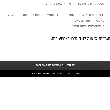
לפסנתר, שלושה נגני הקשה וארבע רקדניות
בהשתתפות להקת המחול המודרני מוואל ואנסמבל הרמוניקה בהובלת
מאסטרו ניזאר אלכאטר
כוריאוגרפיה: ג'נאן ח'ורי
הגדרות נגישות לא הוגדרו לאירוע הזה.
כל הזכויות שמורות GoShow 2013
אודות
תקנון
מדיניות פרטיות
צור קשר