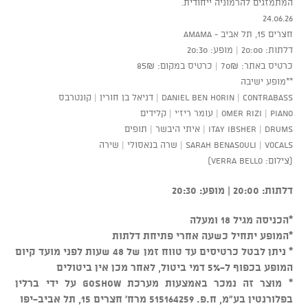
המתמזגים להרמוניה ייחודית.
24.06.26
חצרים 15, תל אביב - AMAMA
דלתות: 20:00 | מופע: 20:30
כרטיס באתר: 70₪ | כרטיס במקום: 85₪
**מופע ישיבה
Daniel Ben Horin | Contrabass | דניאל בן חורין | קונטרבס
Omer Rizi | Piano | עומר ריז’י | קלידים
Itay Ibsher | Drums | איתי היבשר | תופים
Sarah Benasouli | Vocals | שרה בנאסולי | שירה
(צילום: verra bello)
דלתות: 20:00 | מופע: 20:30
*הכניסה מגיל 18 ומעלה
*המופע יתחיל כשעה אחרי פתיחת דלתות
* ניתן לבטל כרטיסים עד טווח זמן של 48 שעות לפני מועד קיום
המופע בכפוף ל-5% דמי ביטול, לאחר מכן אין ביטולים
* מוצר זה נמכר באמצעות מערכת GOSHOW על ידי ברלין
בפלורנטין בע"מ, ח.פ. 515164259 מרח' חצרים 15, תל אביב-יפו