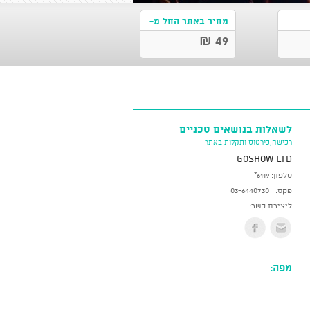
מחיר באתר החל מ-
49 ₪
לשאלות בנושאים טכניים
רכישה,כירטוס ותקלות באתר
GoShow LTD
טלפון:
*6119
פקס:
03-6440730
ליצירת קשר:
מפה: