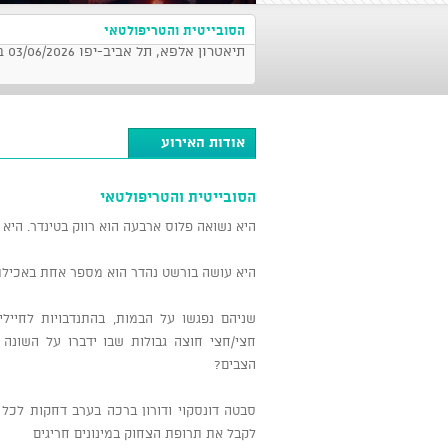
הסובייטית והטריפולטאי
תיאטרון אלפא, תל אביב-יפו 03/06/2026 בשעה 21:00
אודות האירוע
הסובייטית והטריפולטאי
היא נשואה פלוס ארבעה הוא רווק בטינדר. היא 
היא עושה בורשט נהדר הוא מספר אחת באכילת
שניהם נפגשו על הבמות, בהתנדבויות לחייל
חצי/חצי חוצה גבולות שבו ידברו על השונה ו
הצבים?
סבטה דונסקוי ודורון ברכה בערב דחקות לכל ה
לקבל את תרופת הצחוק במינונים חריגים