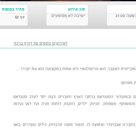
סוג אירוע
מחיר בקופות
ישיבה לא מסומנים
59 ₪
לאירועים נוספים של דורון ברכה
סובייטית לשעבר, הוא טריפולטאי! היא אחות במקצועה הוא אח יקררר ...
 מפרום!
ים ובמועדוני הסטנדאפ ברחבי הארץ וחוברים כעת יחד לערב סטנדאפ
המשותף: משפחה, זוגיות, ילדים, רווקות, דוחות חניה ועל לאן נעלמו
חבר'ה שבטינדר ומחוצה לו. הומור חוצה תרבויות, גילים ומגדרים. בואו