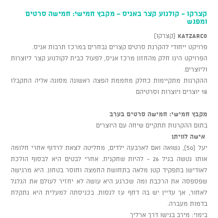
קצרקו - קולנוע קצר באניס - מקבץ חמישי: חמישה סרטים
ומפגש
KATZARCO
(קצרקו)
פרויקט ייחודי להקרנת סרטים קצרים נבחרים במרכז תרבות אניס.
הפרויקט הינו חלק מהחזון מרכז אניס, לפעול כבית לקולנוע קצר ליוצרות
וליוצרים.
ההקרנות מתקיימות כחלק מחממת הפצה ראשונה מסוגה אליה התקבלו
18 יוצרים ויוצרות וסרטיהם
מקבץ חמישי: חמישה סרטים בערב
בתום ההקרנות תתקיים שיחה עם היוצרים
אישה לוויתן
יעל (50), נשואה ואם לארבעה ילדים, מחליטה לצאת לרדוף אחרי חלומה
אותו נטשה בגיל 26 - להיות שחקנית. אחרי לבטים היא לבסוף הולכת
לאודישן בתפקיד קטן מלאה בתחושת החמצה וחוסר בטחון. היא מרגישה
שפספסה את הרכבת ומה שכרגע היא עושה לא יחזיר לעולם את הגלגל
לאחור, אך עדיין יש בה דחף עז לנסות. בכניסתה למעלית היא נתקלת
בדמות מעברה.
בימוי: מירב בנישו דרך ארליך