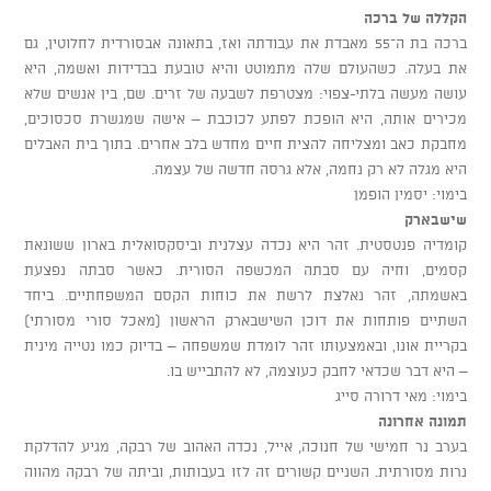
הקללה של ברכה
ברכה בת ה־55 מאבדת את עבודתה ואז, בתאונה אבסורדית לחלוטין, גם
את בעלה. כשהעולם שלה מתמוטט והיא טובעת בבדידות ואשמה, היא
עושה מעשה בלתי-צפוי: מצטרפת לשבעה של זרים. שם, בין אנשים שלא
מכירים אותה, היא הופכת לפתע לכוכבת – אישה שמגשרת סכסוכים,
מחבקת כאב ומצליחה להצית חיים מחדש בלב אחרים. בתוך בית האבלים
היא מגלה לא רק נחמה, אלא גרסה חדשה של עצמה.
בימוי: יסמין הופמן
שישבארק
קומדיה פנטסטית. זהר היא נכדה עצלנית וביסקסואלית בארון ששונאת
קסמים, וחיה עם סבתה המכשפה הסורית. כאשר סבתה נפצעת
באשמתה, זהר נאלצת לרשת את כוחות הקסם המשפחתיים. ביחד
השתיים פותחות את דוכן השישבארק הראשון (מאכל סורי מסורתי)
בקריית אונו, ובאמצעותו זהר לומדת שמשפחה – בדיוק כמו נטייה מינית
– היא דבר שכדאי לחבק כעוצמה, לא להתבייש בו.
בימוי: מאי דרורה סייג
תמונה אחרונה
בערב נר חמישי של חנוכה, אייל, נכדה האהוב של רבקה, מגיע להדלקת
נרות מסורתית. השניים קשורים זה לזו בעבותות, וביתה של רבקה מהווה