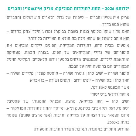
ילדותא 2026 - החוג לתולדות המוזיקה: אריק איינשטיין וחברים
אריק איינשטיין וחברים – סיפורו של גדול הזמרים הישראלים והחברים
שהוא פגש בדרך.
האם אדון שוקו מכופף בננות בשבת בבוקר? ומדוע הילד צחק בחלום –
הוא אוהב לישון? או שהוא גילה מה חולמות האיילות בלילות?
מופעים מבית החוג לתולדות המוזיקה, הפונים לילדים ומביאים את
סיפוריהם של גדולי המוזיקאים של הפופ, בצורה חכמה, מצחיקה
ומותאמת לילדים. המפגשים מלווים בקטעי וידאו קלאסיים, תקליטי הויניל
המקוריים וגם בהופעה חיה על הבמה.
סיפור ושירה – ישיב כהן | גיטרה ושירה – קוסטה קפלן | קלידים ושירה –
יואל כהן | בס ושירה – יונתן יידוב | תופים ושירה – בן אבגיא
משך המפגש כ-80 דק'.
מיועד לגילאי ב"ס יסודי
ישיב כהן – הוא מוזיקאי, מרצה, המנהל האמנותי של פסטיבל
"סאונדטראק תל אביב" בסינמטק ת"א, ומייסד "החוג לתולדות המוזיקה" –
מיזם עצמאי של הרצאות על מוזיקה ותרבות (מפי מרצים שונים) שנוסד
בת"א ב-2003.
האירוע מתקיים במסגרת תמיכת משרד התרבות והספורט