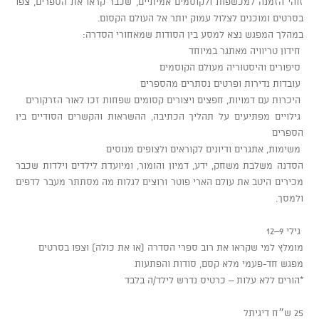
זוהי הזמנה למכשפות ולקוסמים אמיתיים, שכבר קראו את הספרים, צפו
בסרטים ומוכנים לצלול עמוק יותר אל העולם הקסום.
במהלך המפגש נצא למסע בין הסודות שמאחורי הסדרה:
חידון טריוויה מאתגר במיוחד
סיפורים והיסטוריה מעולם הקוסמים
עובדות נדירות ופרטים נסתרים מהספרים
היכרות עם דמויות, חפצים ויצורים קסומים שפחות זכו לאור הזרקורים
גילויים מפתיעים על תהליך הכתיבה, ההשראות והקשרים הסודיים בין
הספרים
משימות, אתגרים ודיונים לקוראים ולצופים מנוסים
הסדנה משלבת משחק, ידע, דמיון והומור, ומיועדת לילדים וילדות שכבר
מכירים היטב את עולם הארי פוטר ורוצים לגלות מה מסתתר מעבר לדפים
ולמסך.
גילי 9–12
מומלץ למי שקראו את רוב ספרי הסדרה (או את כולה) וצפו בסרטים
מפגש חד-פעמי מלא קסם, סודות והפתעות
*הורים ללא עלות – כרטיס נדרש לילד/ה בלבד
25 ש״ח דיגיתל