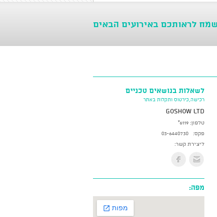
שמח לראותכם באירועים הבאים
לשאלות בנושאים טכניים
רכישה,כירטוס ותקלות באתר
GoShow LTD
טלפון:
*6119
פקס:
03-6440730
ליצירת קשר:
מפה: