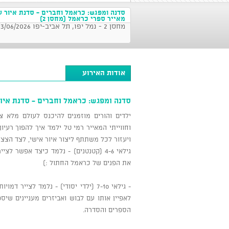
סדנה ומפגש: כראמל וחברים - סדנת איור ע
מאייר ספרי כראמל (מחסן 2)
מחסן 2 - נמל יפו, תל אביב-יפו 13/06/2026 בשעה 12:00
אודות האירוע
סדנה ומפגש: כראמל וחברים - סדנת איור 
ילדים והורים מוזמנים להיכנס לעולם מלא צ
וחווייתי המאייר רמי טל ילמד איך להפוך רעיו
ויעזור לכל משתתף ליצור איור אישי, לצד הצצ
גילאי 4-6 (קטנטנים) - נלמד כיצד אפש
את הפנים של כראמל החתול :)
- גילאי 7-10 (ילדי יסודי) - נלמד ל
לאפיין אותו עם לבוש ואביזרים מעניינים שי
הספרים והסדרה.