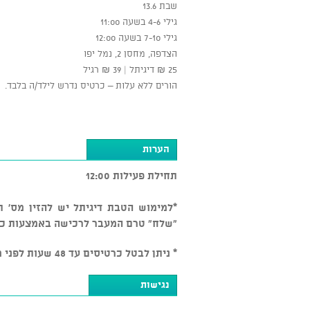
שבת 13.6
גילי 4-6 בשעה 11:00
גילי 7-10 בשעה 12:00
הצדפה, מחסן 2, נמל יפו
25 ₪ דיגיתל | 39 ₪ רגיל
הורים ללא עלות – כרטיס נדרש לילד/ה בלבד.
הערות
תחילת פעילות 12:00
*למימוש הטבת דיגיתל יש להזין מס' 
"שלח" טרם המעבר לרכישה באמצעות כ
* ניתן לבטל כרטיסים עד 48 שעות לפני מועד המופע בכפוף ל-5% דמי ביטול, לאחר מכן אין ביטולים
נגישות