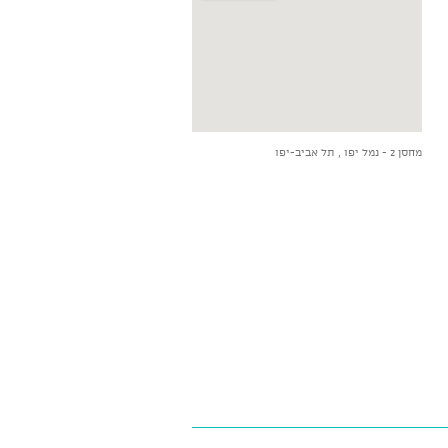
הצג מפה גדולה יותר
מחסן 2 - נמל יפו , תל אביב-יפו