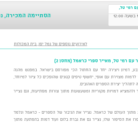
ם רמי טל,
הסתיימה המכירה, נ
לאירועים נוספים של נמל יפו, בית המכולות
עם רמי טל, מאייר ספרי כראמל (מחסן 2)
בע, דמיון ויצירה יחד עם החתול הכי מפורסם בישראל. במפגש מהנה
ן לדמות מצוירת עם אופי, יחשוף טיפים קטנים שהופכים כל ציור למיוחד,
ה לתהליך יצירת הספרים האהובים.
ר לצייר ולהמציא דמויות מקוריות ומשעשעות מתוך צורות מפתיעות, וגם נצייר
צייר דמויות מתוך העולם של כראמל. נצייר את הגיבור של הספרים - כראמל ונלמד
ספרו את הסיפור שלו, נצייר גם את גברת בלום ועוד דמות בהפתעה מתוך