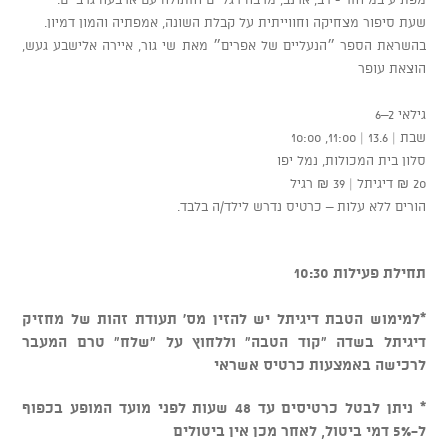
שעת סיפור מצחיקה וחווייתית על קבלת השונה, אמפתיה והמון דמיון.
בהשראת הספר ״הנעליים של אפרים״ מאת שי גור, איירה אלישבע געש,
הוצאת עופר
גילאי 2–6
שבת | 13.6 | 11:00, 10:00
סלון בית המכולות, נמל יפו
20 ₪ דיגיתל | 39 ₪ רגיל
הורים ללא עלות – כרטיס נדרש לילד/ה בלבד.
תחילת פעילות 10:30
*למימוש הטבת דיגיתל יש להזין מס' תעודת זהות של מחזיק
דיגיתל בשדה "קוד הטבה" וללחוץ על "שלח" טרם המעבר
לרכישה באמצעות כרטיס אשראי
* ניתן לבטל כרטיסים עד 48 שעות לפני מועד המופע בכפוף
ל-5% דמי ביטול, לאחר מכן אין ביטולים