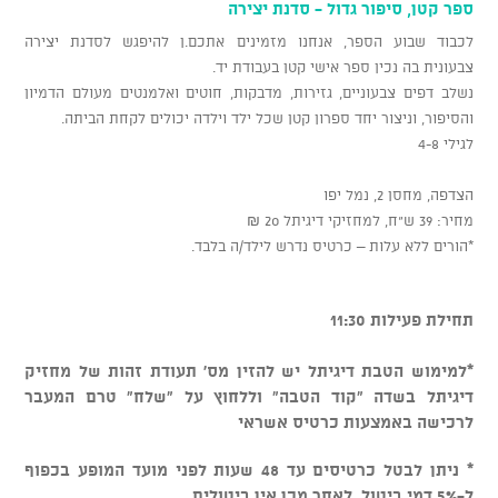
ספר קטן, סיפור גדול - סדנת יצירה
לכבוד שבוע הספר, אנחנו מזמינים אתכם.ן להיפגש לסדנת יצירה
צבעונית בה נכין ספר אישי קטן בעבודת יד.
נשלב דפים צבעוניים, גזירות, מדבקות, חוטים ואלמנטים מעולם הדמיון
והסיפור, וניצור יחד ספרון קטן שכל ילד וילדה יכולים לקחת הביתה.
לגילי 4-8
הצדפה, מחסן 2, נמל יפו
מחיר: 39 ש"ח, למחזיקי דיגיתל 20 ₪
*הורים ללא עלות – כרטיס נדרש לילד/ה בלבד.
תחילת פעילות 11:30
*למימוש הטבת דיגיתל יש להזין מס' תעודת זהות של מחזיק
דיגיתל בשדה "קוד הטבה" וללחוץ על "שלח" טרם המעבר
לרכישה באמצעות כרטיס אשראי
* ניתן לבטל כרטיסים עד 48 שעות לפני מועד המופע בכפוף
ל-5% דמי ביטול, לאחר מכן אין ביטולים