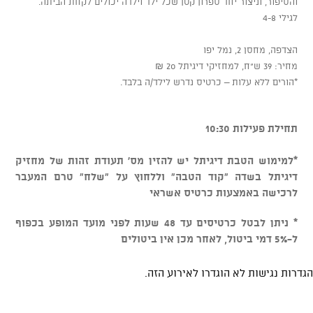
והסיפור, וניצור יחד ספרון קטן שכל ילד וילדה יכולים לקחת הביתה.
לגילי 4-8
הצדפה, מחסן 2, נמל יפו
מחיר: 39 ש"ח, למחזיקי דיגיתל 20 ₪
*הורים ללא עלות – כרטיס נדרש לילד/ה בלבד.
תחילת פעילות 10:30
*למימוש הטבת דיגיתל יש להזין מס' תעודת זהות של מחזיק
דיגיתל בשדה "קוד הטבה" וללחוץ על "שלח" טרם המעבר
לרכישה באמצעות כרטיס אשראי
* ניתן לבטל כרטיסים עד 48 שעות לפני מועד המופע בכפוף
ל-5% דמי ביטול, לאחר מכן אין ביטולים
הגדרות נגישות לא הוגדרו לאירוע הזה.