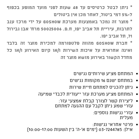
* ניתן לבטל כרטיסים עד 48 שעות לפני מועד המופע בכפוף
ל-5% דמי ביטול, לאחר מכן אין ביטולים
* מוצר זה נמכר באמצעות מערכת GOSHOW על ידי מרכז ענב
לתרבות, עיריית תל אביב יפו, ח.פ. 50025006 מרח' אבן גבירול
71, תל אביב יפו.
* חברת GOSHOW מהווה פלטפורמה למכירת מוצר זה בלבד
ואינה אחראית על איכות השירות ו/או קיום האירוע ו/או כל
מחדל הקשור באירוע מושא מוצר זה
המתחם מציע שירותים נגישים
במתחם ישנם 16 מקומות נגישים
ניתן להכניס למתחם חיית שירות
המתחם מציע מערכת עזר ייעודית לכבדי שמיעה
ליצירת קשר לצורך קבלת אמצעי עזר:
עזרי שמע ניתן לקבל עם ההגעה למתחם
עזרי נגישות נוספים:
מעלית
פרטי אחראי נגישות:
אילן: 03-7244785 (ימים א'-ה' בין השעות 10:00-17:00)