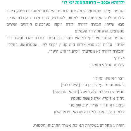
ילדותא 2026 – הרפתקאות ינץ לוי
הסופר ינץ לוי פוגש על הבמה את הדמויות האהובות מספריו במופע בידור
לילדים ולכל המשפחה. בואו לצחוק, להתרגש, לשיר ולרקוד עם דוד אריה,
סבא אליהו, המורה דרורה ודודה ריקה! מערכונים קורעים ושירים
מקפיצים. הרפתקה חד פעמית!
הסופר והתסריטאי ינץ לוי הוא מחבר רבי המכר סדרת "הרפתקאות דוד
אריה", סדרת "כשסבא אליהו היה קטן", "קובי לץ – אסטרונאוט בחלל",
"המורה דרורה לא מפלצת" ו"סיפורי איש היער".
70 דק'
לילדים מגיל 5 ומעלה.
יוצר המופע: ינץ לוי
בהשתתפות: ינץ לוי, בן פרי ("ציפורלה")
מוזיקה: רואי לוי וגלעד ויטל ("שוטי הנבואה")
ניהול מוזיקלי: אלון פאשה מוטקין
עיצוב דמות דוד אריה: יניב שמעוני
צלמים: ליבי ארט לוי ,דנה שרגאי ,ז'ראר אלון
האירוע מתקיים במסגרת תמיכת משרד התרבות והספורט