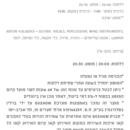
דלתות: 20:00 | מופע: 20:30
כרטיס באתר: 70₪ | כרטיס במקום: 85₪
**מופע ישיבה
Anton Koliadko – Guitar, Vocals, Percussion, Wind Instruments,
Looper | אנטון קוליאדקו – גיטרה, שירה, כלי הקשה, כלי נשיפה, לופר
(צילום: נועה שי)
דלתות: 20:00 | מופע: 20:30
*הכניסה מגיל 18 ומעלה
*המופע יתחיל כשעה אחרי פתיחת דלתות
* ניתן לבטל כרטיסים עד טווח זמן של 48 שעות לפני מועד קיום
המופע בכפוף ל-5% דמי ביטול, לאחר מכן אין ביטולים
* מוצר זה נמכר באמצעות מערכת GOSHOW על ידי ברלין
בפלורנטין בע"מ, ח.פ. 515164259 מרח' חצרים 15, תל אביב-יפו
* חברת GOSHOW אינה אחראית על שמירת זכויות בעלי התכנים
ו/או איכות השירות במקום האירוע ו/או קיום האירוע ו/או כל
מחדל הקשור באירוע מושא מוצר זה