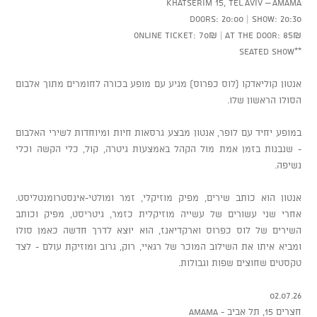
Khatserim 15, Tel Aviv – AMAMA
Doors: 20:00 | Show: 20:30
Online ticket: 70₪ | At the door: 85₪
**Seated show
אנטון קוליאדקו (לוס כפרוס) מגיע עם מופע בכורה לחומרים מתוך אלבום
הסולו הראשון שלו.
במופע יחיד עם לופר, אנטון מבצע גרסאות חיות ומיוחדות לשירי האלבום
- שנבנות בזמן אמת מול הקהל באמצעות גיטרה, קול, כלי הקשה וכלי
נשיפה.
אנטון הוא כותב שירים, מפיק מוזיקלי, זמר ומולטי-אינסטרומנטליסט.
אחרי שני עשורים של עשייה מוזיקלית כזמר, גיטריסט, מפיק וכותב
השירים של לוס כפרוס וארקדיאנז, הוא יוצא לדרך חדשה כאמן סולו
ומביא איתו את השילוב המוכר של רגאיי, רוק, גרוב ומוזיקת עולם - לצד
טקסטים שחוצים שפות וגבולות.
02.07.26
חצרים 15, תל אביב - AMAMA