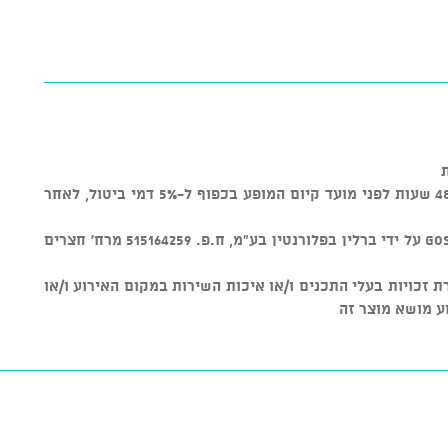
* ניתן לבטל כרטיסים עד טווח זמן של 48 שעות לפני מועד קיום המופע בכפוף ל-5% דמי ביטול, לאחר
* מוצר זה נמכר באמצעות מערכת GOSHOW על ידי ברלין בפלורנטין בע"מ, ח.פ. 515164259 מרח' חצרים
ת על שמירת זכויות בעלי התכנים ו/או איכות השירות במקום האירוע ו/או
ע מושא מוצר זה