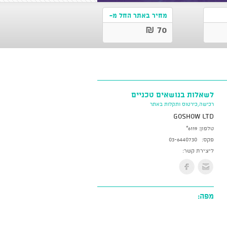
מחיר באתר החל מ-
70 ₪
לשאלות בנושאים טכניים
רכישה,כירטוס ותקלות באתר
GoShow LTD
טלפון:
*6119
פקס:
03-6440730
ליצירת קשר:
מפה: