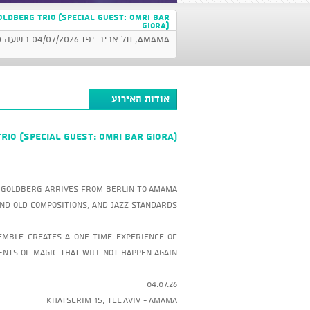
OLDBERG Trio (Special Guest: Omri Bar
Giora)
AMAMA, תל אביב-יפו 04/07/2026 בשעה 20:30
אודות האירוע
rio (Special Guest: Omri Bar Giora)
v Goldberg arrives from Berlin to AMAMA
nd old compositions, and jazz standards.
emble creates a one time experience of
nts of magic that will not happen again.
04.07.26
Khatserim 15, Tel Aviv - AMAMA