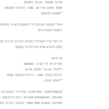
Doors: 20:00 | Show: 20:30
Online ticket: 70₪ | At the door: 85₪
**Seated show
וישנות וסטנדרטים.
בין יופי עדין לאנרגיה בוערת, ההרכב נע דרך 
קסם ורגעים שלא חוזרים על עצמם.
04.07.26
חצרים 15, תל אביב - AMAMA
דלתות: 20:00 | מופע: 20:30
כרטיס באתר: 70₪ | כרטיס במקום: 85₪
**מופע ישיבה
Alon Nir | Contrabass | אלון ניר | קונטרבס
Nitzan Birnbaum | Drums | ניצן בירנבאום | תופים
Guest: Omri Bar Giora | Guitar | אורח: עמרי בר גיורא | גיטרה