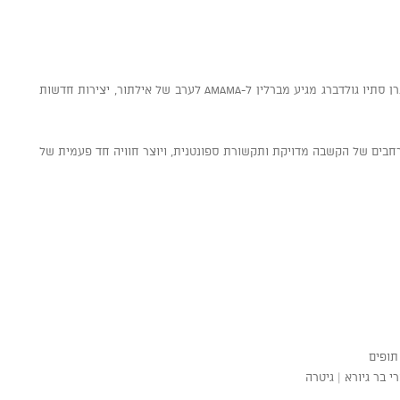
אחרי תקופה ארוכה בלי הופעות בארץ, הפסנתרן סתיו גולדברג מגיע מברלין ל-AMAMA לערב של אילתור, יצירות חדשות
מרחבים של הקשבה מדויקת ותקשורת ספונטנית, ויוצר חוויה חד פעמית של