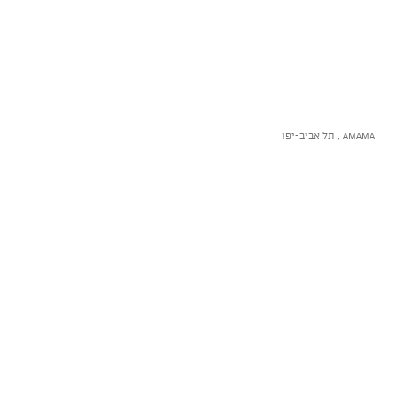
AMAMA , תל אביב-יפו