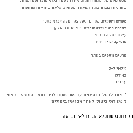
מסע פיוט של התמודדות והתיידדות עם הבלתי מוכר ועם הפחד.
שחקנית ובובות בתוך תפאורה קסומה, מלאת שינויים והפתעות.
משחק והפעלה:
קטרינה טפליצקי, נועה אברמובסקי
כתיבה בימוי ודרמטורגיה :
רוני מוסנזון-נלקן
עיצוב:
נטליה רוזנטל
מוסיקה:
אבי בנימין
פרטים נוספים באתר
גילאי 3-7
45 דק
עברית
* ניתן לבטל כרטיסים עד 48 שעות לפני מועד המופע בכפוף
ל-5% דמי ביטול, לאחר מכן אין ביטולים
הגדרות נגישות לא הוגדרו לאירוע הזה.